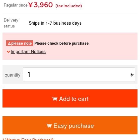
¥ 3,960
Regular price
(tax included)
Delivery
Ships in 1-7 business days
status
please note
Please check before purchase
Important Notices
quantity
Add to cart
​ ​
Easy purchase
* What is Easy Purchase?