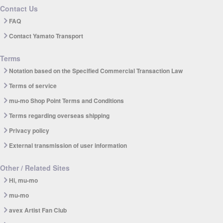
Contact Us
FAQ
Contact Yamato Transport
Terms
Notation based on the Specified Commercial Transaction Law
Terms of service
mu-mo Shop Point Terms and Conditions
Terms regarding overseas shipping
Privacy policy
External transmission of user information
Other / Related Sites
Hi, mu-mo
mu-mo
avex Artist Fan Club