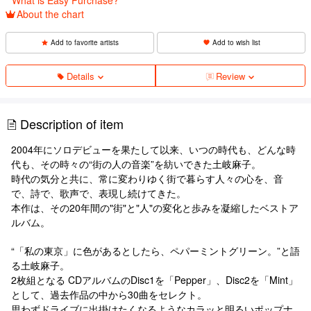
About the chart
Add to favorite artists
Add to wish list
Details
Review
Description of item
2004年にソロデビューを果たして以来、いつの時代も、どんな時
代も、その時々の“街の人の音楽”を紡いできた土岐麻子。
時代の気分と共に、常に変わりゆく街で暮らす人々の心を、音
で、詩で、歌声で、表現し続けてきた。
本作は、その20年間の"街"と"人"の変化と歩みを凝縮したベストア
ルバム。
“「私の東京」に色があるとしたら、ペパーミントグリーン。”と語
る土岐麻子。
2枚組となる CDアルバムのDisc1を「Pepper」、Disc2を「Mint」
として、過去作品の中から30曲をセレクト。
思わずドライブに出掛けたくなるようなカラッと明るいポップナ