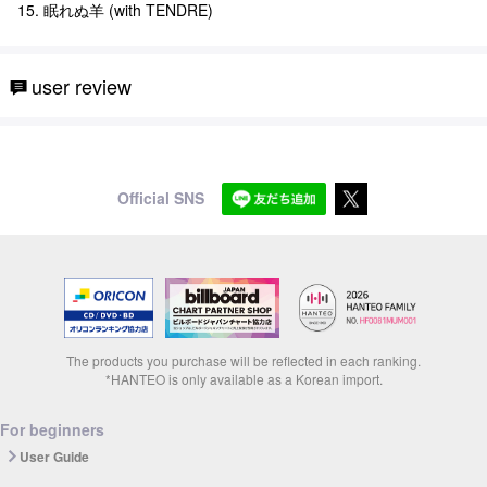
15. 眠れぬ羊 (with TENDRE)
user review
Official SNS
The products you purchase will be reflected in each ranking.
*HANTEO is only available as a Korean import.
For beginners
User Guide