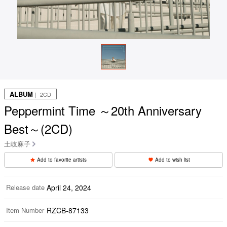
ALBUM
｜ 2CD
Peppermint Time ～20th Anniversary
Best～(2CD)
土岐麻子
Add to favorite artists
Add to wish list
Release date
April 24, 2024
Item Number
RZCB-87133