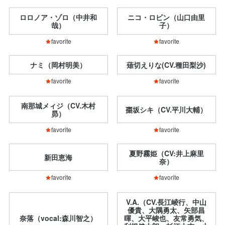
ロロノア・ゾロ（中井和
ニコ・ロビン（山口由里
哉）
子）
favorite
favorite
ナミ（岡村明美）
薙切えりな(CV.種田梨沙)
favorite
favorite
南那城メィジ（CV.木村
棗坂シキ（CV.平川大輔）
昴）
favorite
favorite
夏野霧姫（CV:井上麻里
新田恵海
奈）
favorite
favorite
V.A.（CV.長江崚行、中山
優貴、大隅勇太、矢部昌
奈落（vocal:森川智之）
暉、大平峻也、友常勇気、