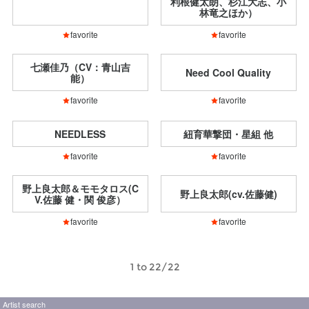
利根健太朗、杉江大志、小
林竜之ほか）
favorite
favorite
七瀬佳乃（CV：青山吉
Need Cool Quality
能）
favorite
favorite
NEEDLESS
紐育華撃団・星組 他
favorite
favorite
野上良太郎＆モモタロス(C
野上良太郎(cv.佐藤健)
V.佐藤 健・関 俊彦）
favorite
favorite
1 to 22/22
Artist search