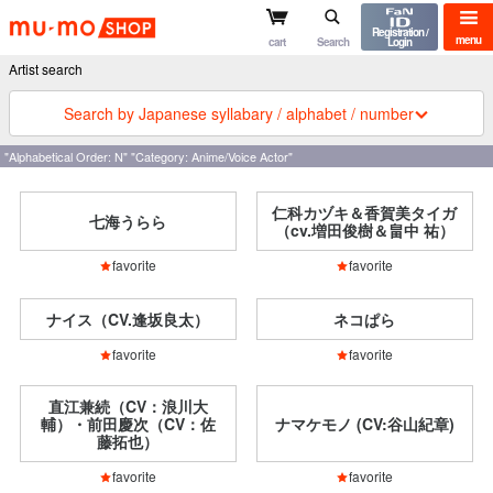
mu-mo shop
Registration /
menu
cart
Search
Login
Artist search
Search by Japanese syllabary / alphabet / number
"Alphabetical Order: N" "Category: Anime/Voice Actor"
仁科カヅキ＆香賀美タイガ
七海うらら
（cv.増田俊樹＆畠中 祐）
favorite
favorite
ナイス（CV.逢坂良太）
ネコぱら
favorite
favorite
直江兼続（CV：浪川大
輔）・前田慶次（CV：佐
ナマケモノ (CV:谷山紀章)
藤拓也）
favorite
favorite