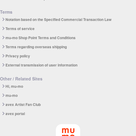
Terms
Notation based on the Specified Commercial Transaction Law
Terms of service
mu-mo Shop Point Terms and Conditions
Terms regarding overseas shipping
Privacy policy
External transmission of user information
Other / Related Sites
Hi, mu-mo
mu-mo
avex Artist Fan Club
avex portal