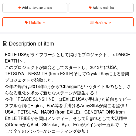
Add to favorite artists
Add to wish list
Details
Review
Description of item
EXILE USAがライフワークとして掲げるプロジェクト、＜DANCE
EARTH＞。
このプロジェクトが舞台としてスタートし、2013年にUSA、
TETSUYA、NESMITH (from EXILE)そしてCrystal Kayによる音楽
プロジェクトが始動した。
今年の舞台は2014年5月から“Changes”というタイトルのもと、さ
らなる進化を求めて新たなステージが誕生する！
今作「PEACE SUNSHINE」はEXILE USAが手掛けた前向きでピー
スフルな詞にE-girls、BoA等を手掛けるArmySlickが楽曲を提供！
USA、TETSUYA、NAOKI (from EXILE)、GENERATIONS from
EXILE TRIBEから関口メンディー、そしてE-girlsとして大活躍中
のDreamからAmi、Shizuka、Aya、Erieがメインボーカルで、そ
して全てのメンバーがレコーディング参加！