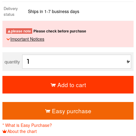
Delivery
Ships in 1-7 business days
status
please note
Please check before purchase
Important Notices
quantity
Add to cart
​ ​
Easy purchase
* What is Easy Purchase?
About the chart