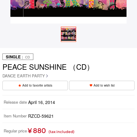
SINGLE
｜ CD
PEACE SUNSHINE （CD）
DANCE EARTH PARTY
Add to favorite artists
Add to wish list
Release date
April 16, 2014
Item Number
RZCD-59621
¥ 880
Regular price
(tax included)