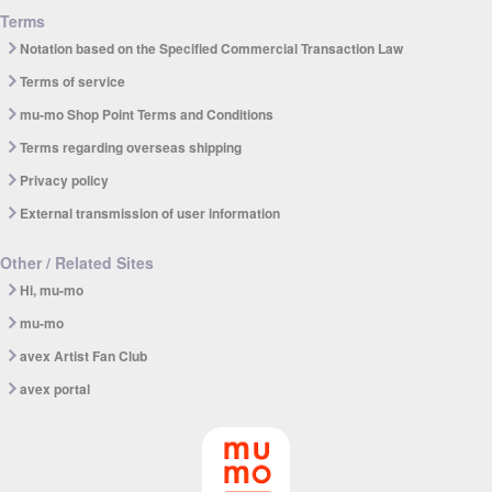
Terms
Notation based on the Specified Commercial Transaction Law
Terms of service
mu-mo Shop Point Terms and Conditions
Terms regarding overseas shipping
Privacy policy
External transmission of user information
Other / Related Sites
Hi, mu-mo
mu-mo
avex Artist Fan Club
avex portal