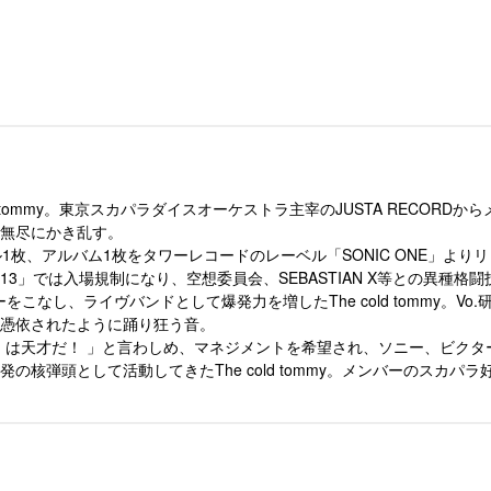
d tommy。東京スカパラダイスオーケストラ主宰のJUSTA RECORD
無尽にかき乱す。
グル1枚、アルバム1枚をタワーレコードのレーベル「SONIC ONE」
 2013」では入場規制になり、空想委員会、SEBASTIAN X等との異種格
rt等とのツアーをこなし、ライヴバンドとして爆発力を増したThe cold tom
憑依されたように踊り狂う音。
Gt.）は天才だ！ 」と言わしめ、マネジメントを希望され、ソニー、ビク
核弾頭として活動してきたThe cold tommy。メンバーのスカ