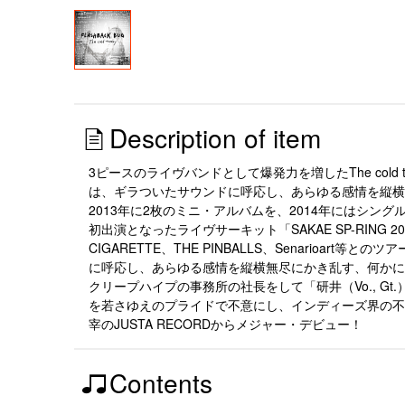
Description of item
3ピースのライヴバンドとして爆発力を増したThe col
は、ギラついたサウンドに呼応し、あらゆる感情を縦横
2013年に2枚のミニ・アルバムを、2014年にはシン
初出演となったライヴサーキット「SAKAE SP-RING
CIGARETTE、THE PINBALLS、Senarioa
に呼応し、あらゆる感情を縦横無尽にかき乱す、何かに
クリープハイプの事務所の社長をして「研井（Vo., 
を若さゆえのプライドで不意にし、インディーズ界の不発の
宰のJUSTA RECORDからメジャー・デビュー！
Contents