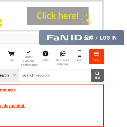
Order
cart
guide
Overseas
App
menu
Content
shipping
confirmation
​ ​
​ ​
​ ​
​ ​
​ ​
​ ​
​ ​
rthquake
liday period.