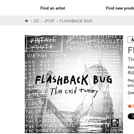
Find an artist
Find new prod
CD
JPOP
FLASHBACK BUG
F
Th
Rel
商品
Reg
pri
Del