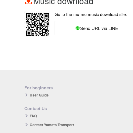
Music download
Go to the mu-mo music download site.
Send URL via LINE
For beginners
User Guide
Contact Us
FAQ
Contact Yamato Transport