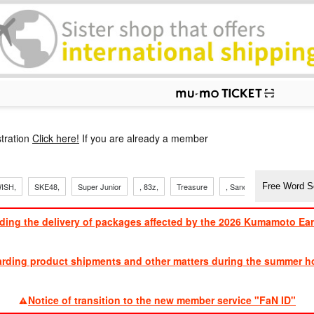
p
tration
Click here!
If you are already a member
ISH,
SKE48,
Super Junior
, 83z,
Treasure
, Sandaime
TVXQ
ding the delivery of packages affected by the 2026 Kumamoto Ea
​ ​
arding product shipments and other matters during the summer ho
​ ​
Notice of transition to the new member service "FaN ID"