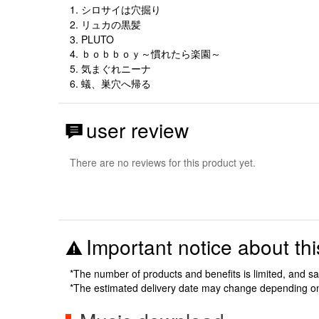
1. シロサイは穴掘り
2. リュカの黒髪
3. PLUTO
4. ｂｏｂｂｏｙ～慣れたら楽園～
5. 気まぐれニーナ
6. 蟻、巣穴へ帰る
user review
There are no reviews for this product yet.
Important notice about thi
*The number of products and benefits is limited, and s
*The estimated delivery date may change depending o