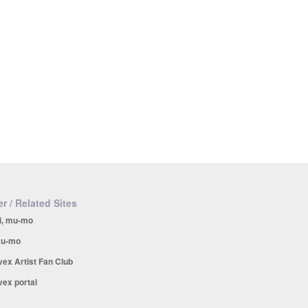
r / Related Sites
i, mu-mo
u-mo
vex Artist Fan Club
vex portal