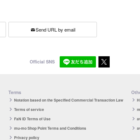
Send URL by email
Official SNS
Terms
Othe
Notation based on the Specified Commercial Transaction Law
H
Terms of service
m
FaN ID Terms of Use
a
mu-mo Shop Point Terms and Conditions
a
Privacy policy