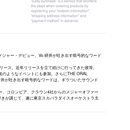
"Easy purchase" is a service that shortens
the steps when ordering products by
registering your "orderer information",
"shipping address information" and
"payment method" in advance.
からメジャー・デビュー。Vo.研井が吐き出す暗号的なワード
よりリリース。近年リリースを立て続けに行ってきた彼等。
闘技のようなイベントにも参加。さらにTHE ORAL
my。Vo.研井が吐き出す暗号的なワードは、ギラついたサウンド
ター、コロンビア、クラウン4社からのメジャーオファー
パラ好きが講じて、遂に東京スカパラダイスオーケストラ主