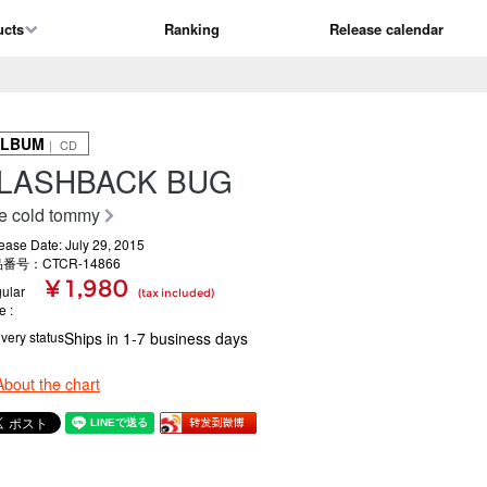
ucts
Ranking
Release calendar
ALBUM
｜ CD
LASHBACK BUG
e cold tommy
ease Date: July 29, 2015
番号：CTCR-14866
¥ 1,980
ular
(tax included)
ce
ivery status
Ships in 1-7 business days
About the chart