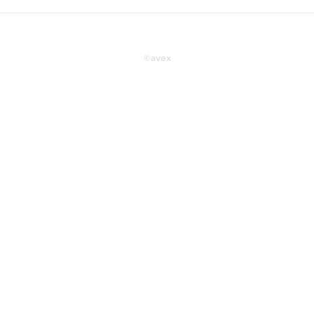
©
avex