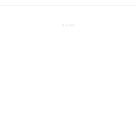
©
avex