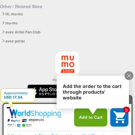
Other / Related Sites
Hi, mu-mo
mu-mo
avex Artist Fan Club
avex portal
mu-mo SHOP app
© avex