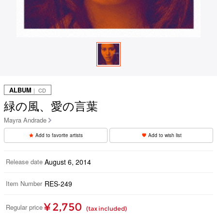
ALBUM
｜ CD
緑の風、愛の言葉
Mayra Andrade
Add to favorite artists
Add to wish list
Release date
August 6, 2014
Item Number
RES-249
¥ 2,750
Regular price
(tax included)