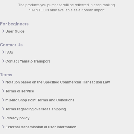
The products you purchase will be reflected in each ranking.
*HANTEO is only available as a Korean import.
For beginners
User Guide
Contact Us
FAQ
Contact Yamato Transport
Terms
Notation based on the Specified Commercial Transaction Law
Terms of service
mu-mo Shop Point Terms and Conditions
Terms regarding overseas shipping
Privacy policy
External transmission of user information