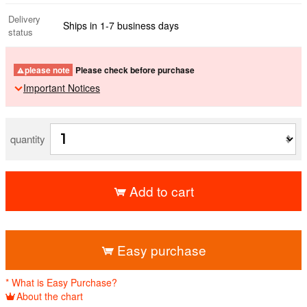
Delivery
Ships in 1-7 business days
status
please note
Please check before purchase
Important Notices
quantity
Add to cart
​ ​
Easy purchase
* What is Easy Purchase?
About the chart