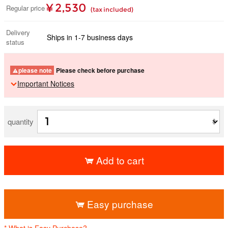
¥ 2,530
Regular price
(tax included)
Delivery
Ships in 1-7 business days
status
please note
Please check before purchase
Important Notices
quantity
Add to cart
​ ​
Easy purchase
* What is Easy Purchase?