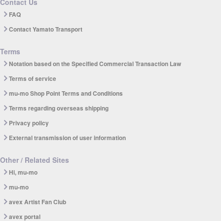
Contact Us
FAQ
Contact Yamato Transport
Terms
Notation based on the Specified Commercial Transaction Law
Terms of service
mu-mo Shop Point Terms and Conditions
Terms regarding overseas shipping
Privacy policy
External transmission of user information
Other / Related Sites
Hi, mu-mo
mu-mo
avex Artist Fan Club
avex portal