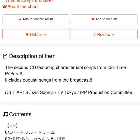
About the chart
Add to favorite artists
Add to wish list
Details
Review
Description of item
The second CD featuring character idol songs from Idol Time
PriPara!!
Includes popular songs from the broadcast!!
(C) T-ARTS / syn Sophia / TV Tokyo / IPP Production Committee
Contents
【CD】
01.ハートフル・ドリーム
02.快打洗心・カッキンBUDDY