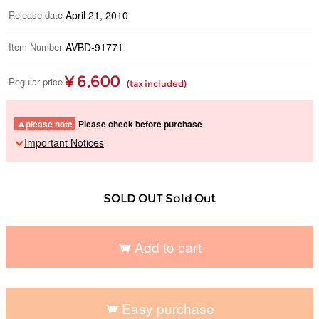
Release date
April 21, 2010
Item Number
AVBD-91771
¥ 6,600
Regular price
(tax included)
please note
Please check before purchase
Important Notices
SOLD OUT Sold Out
Add to cart
​ ​
Easy purchase