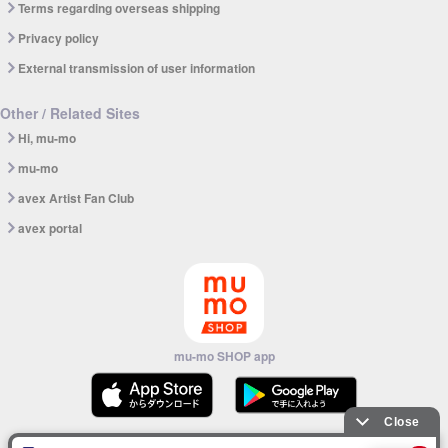
Terms regarding overseas shipping
Privacy policy
External transmission of user information
Other / Related Sites
Hi, mu-mo
mu-mo
avex Artist Fan Club
avex portal
mu-mo SHOP app