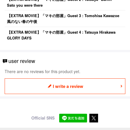
Sato you were there
【EXTRA MOVIE】「マキの部屋」Guest 3 : Tomohisa Kawazoe
風のない春の午後
【EXTRA MOVIE】「マキの部屋」Guest 4 : Tatsuya Hirakawa
GLORY DAYS
user review
There are no reviews for this product yet.
I write a review
Official SNS