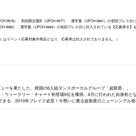
定盤A（UPCH-9576）、初回限定盤B（UPCH-9577）、通常盤（UPCH-5661）の初回プレ
H-9582）、通常盤（UPCH-5664）の初回プレス分に封入されている【応募券Ｂ】
9581）はイベント応募対象外商品となり、応募券は封入されておりません。）
。
ビューを果たした、韓国の6人組ダンスボーカルグループ「超新星」。
、オリコン・ウィークリー・チャート初登場9位を獲得。4月に行われた自身初
できる、2010年ブレイク必至！今勢いに乗る超新星のニューシングル