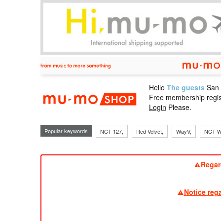
Hello
The guests
San
mu-mo sho
Free membership regis
Login
Please.
Popular keywords
NCT 127,
Red Velvet,
WayV,
NCT W
Regar
Notice reg