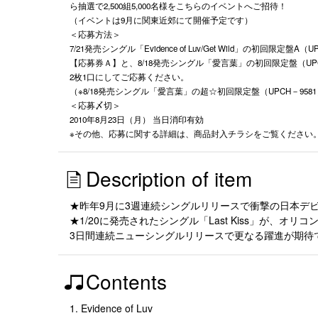
ら抽選で2,500組5,000名様をこちらのイベントへご招待！
（イベントは9月に関東近郊にて開催予定です）
＜応募方法＞
7/21発売シングル「Evidence of Luv/Get Wild」の初回限
【応募券Ａ】と、8/18発売シングル「愛言葉」の初回限定盤（UPC
2枚1口にしてご応募ください。
（※8/18発売シングル「愛言葉」の超☆初回限定盤（UPCH－
＜応募〆切＞
2010年8月23日（月） 当日消印有効
※その他、応募に関する詳細は、商品封入チラシをご覧ください
Description of item
★昨年9月に3週連続シングルリリースで衝撃の日本デ
★1/20に発売されたシングル「Last Kiss」が
3日間連続ニューシングルリリースで更なる躍進が期待
Contents
1. Evidence of Luv