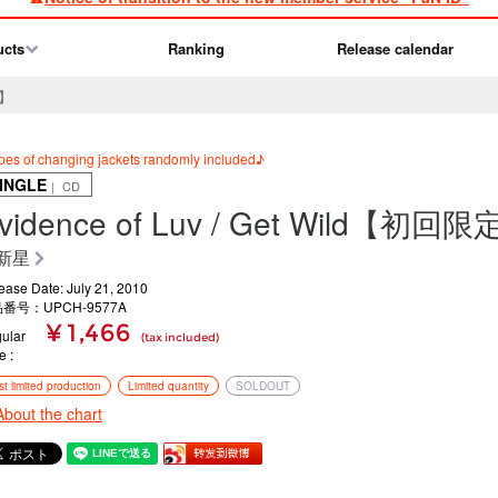
ucts
Ranking
Release calendar
B】
ypes of changing jackets randomly included♪
INGLE
｜ CD
vidence of Luv / Get Wild【初
新星
ease Date: July 21, 2010
番号：UPCH-9577A
¥ 1,466
ular
(tax included)
ce
rst limited production
Limited quantity
SOLDOUT
About the chart