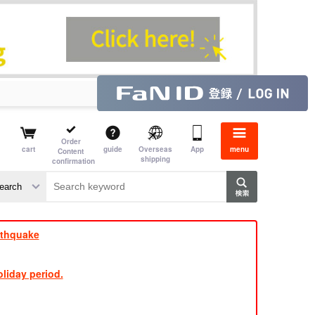
Order
cart
guide
Overseas
App
menu
Content
shipping
confirmation
e J
​ ​
rthquake
liday period.