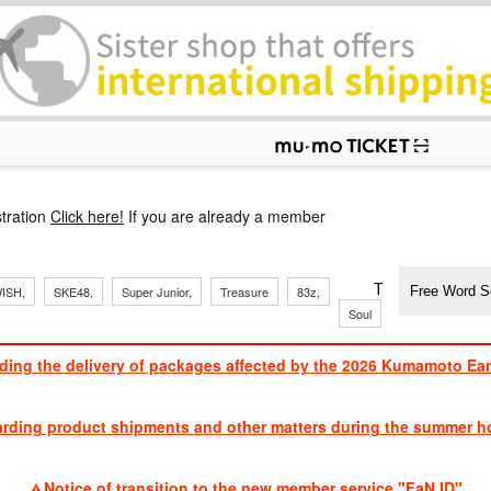
p
tration
Click here!
If you are already a member
​ ​
​ ​
​ ​
​ ​
​ ​
​ ​
​ ​
TVXQ, Sandaim
ISH,
SKE48,
Super Junior,
Treasure
83z,
Soul
Brothers
ding the delivery of packages affected by the 2026 Kumamoto Ea
​ ​
arding product shipments and other matters during the summer ho
​ ​
Notice of transition to the new member service "FaN ID"