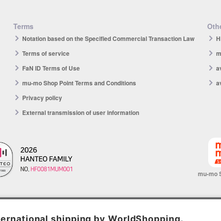
Terms
Othe
Notation based on the Specified Commercial Transaction Law
H
Terms of service
m
FaN ID Terms of Use
a
mu-mo Shop Point Terms and Conditions
a
Privacy policy
External transmission of user information
mu-mo 