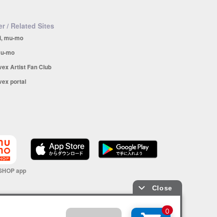
r / Related Sites
i, mu-mo
u-mo
vex Artist Fan Club
vex portal
SHOP app