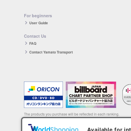
For beginners
User Guide
Contact Us
FAQ
Contact Yamato Transport
The products you purchase will be reflected in each ranking.
*HANTEO is only available as a Korean import.