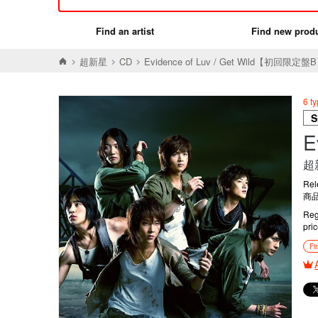
Find an artist
Find new prod
超新星
CD
Evidence of Luv / Get Wild【初回限定盤
6 t
S
E
超
Rel
商品
Reg
pri
Fi