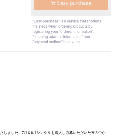
Easy purchase
"Easy purchase" is a service that shortens
the steps when ordering products by
registering your "orderer information",
"shipping address information" and
"payment method" in advance.
たしました。7月＆8月シングルを購入し応募いただいた方の中か