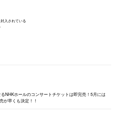
ス分に封入されている
を
となるNHKホールのコンサートチケットは即完売！5月には
発売が早くも決定！！