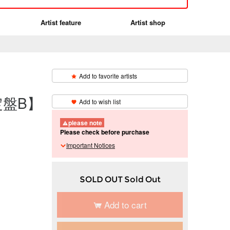
Artist feature
Artist shop
Add to favorite artists
​ ​
回限定盤B】
Add to wish list
please note
Please check before purchase
Important Notices
SOLD OUT Sold Out
Add to cart