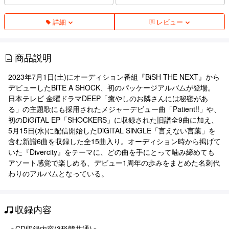
詳細
レビュー
商品説明
2023年7月1日(土)にオーディション番組『BiSH THE NEXT』から
デビューしたBiTE A SHOCK、初のパッケージアルバムが登場。
日本テレビ 金曜ドラマDEEP「癒やしのお隣さんには秘密があ
る」の主題歌にも採用されたメジャーデビュー曲「Patient!!」や、
初のDiGiTAL EP「SHOCKERS」に収録された旧譜全9曲に加え、
5月15日(水)に配信開始したDiGiTAL SiNGLE「言えない言葉」を
含む新譜6曲を収録した全15曲入り。オーディション時から掲げて
いた『Divercity』をテーマに、どの曲を手にとって噛み締めても
アソート感覚で楽しめる、デビュー1周年の歩みをまとめた名刺代
わりのアルバムとなっている。
収録内容
＜CD収録内容(3形態共通)＞