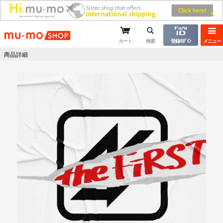
mu-moショップ
カート
検索
登録/ﾛｸﾞｲﾝ
メニュー
商品詳細