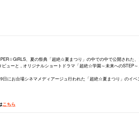
 SUPER☆GiRLS、夏の祭典「超絶☆夏まつり」の中での中で公開さ
インタビューと , オリジナルショートドラマ「超絶☆学園～未来へのSTE
18,19日にお台場シネマメディアージュ行われた「超絶☆夏まつり」のイ
は
こちら