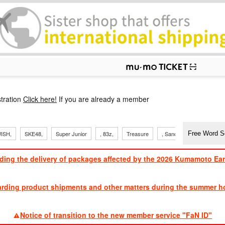
p
tration
Click here!
If you are already a member
ISH,
SKE48,
Super Junior
, 83z,
Treasure
, Sandaime
TVXQ
ding the delivery of packages affected by the 2026 Kumamoto Ea
​ ​
arding product shipments and other matters during the summer ho
​ ​
Notice of transition to the new member service "FaN ID"