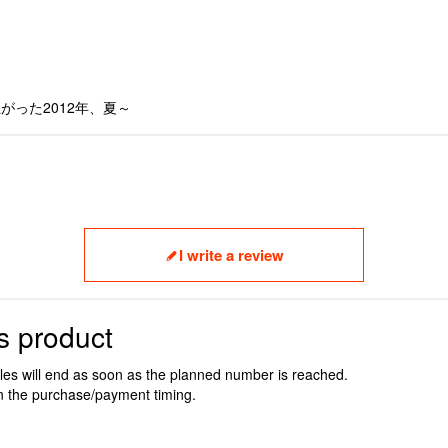
上がった2012年、夏～
I write a review
s product
ales will end as soon as the planned number is reached.
n the purchase/payment timing.