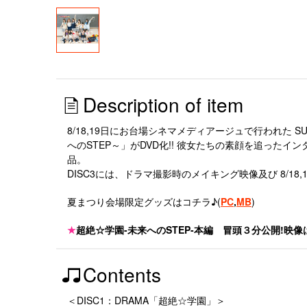
Description of item
8/18,19日にお台場シネマメディアージュで行われた
へのSTEP～」がDVD化!! 彼女たちの素顔を追った
品。
DISC3には、ドラマ撮影時のメイキング映像及び 8/
夏まつり会場限定グッズはコチラ♪(
PC
,
MB
)
★
超絶☆学園-未来へのSTEP-本編 冒頭３分公開!映像
Contents
＜DISC1：DRAMA「超絶☆学園」＞