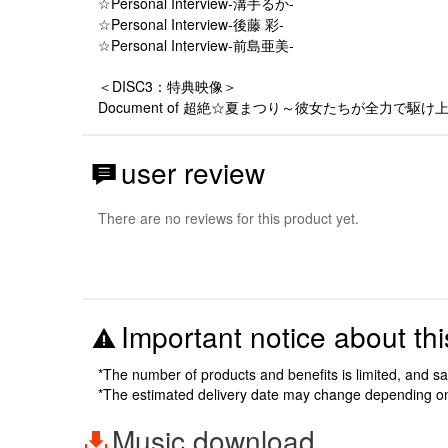
☆Personal Interview-溝手るか-
☆Personal Interview-後藤 彩-
☆Personal Interview-前島亜美-
＜DISC3：特典映像＞
Document of 超絶☆夏まつり～彼女たちが全力で駆け
user review
There are no reviews for this product yet.
Important notice about thi
*The number of products and benefits is limited, and s
*The estimated delivery date may change depending o
Music download