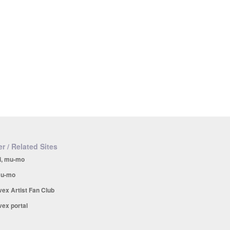
r / Related Sites
i, mu-mo
u-mo
vex Artist Fan Club
vex portal