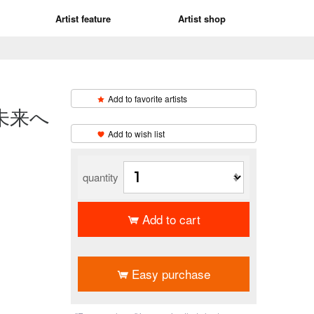
Artist feature
Artist shop
Add to favorite artists
未来へ
​ ​
Add to wish list
quantity
Add to cart
​ ​
Easy purchase