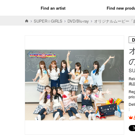
Find an artist
Find new prod
SUPER☆GiRLS
DVD/Blu-ray
オリジナルムービー「超
D
S
Rel
商品
Reg
pri
Del