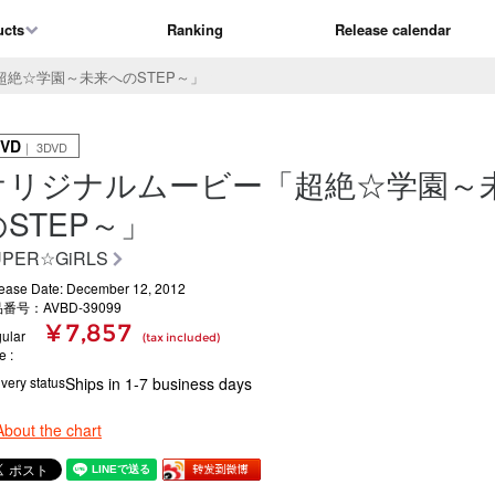
ucts
Ranking
Release calendar
絶☆学園～未来へのSTEP～」
VD
｜ 3DVD
オリジナルムービー「超絶☆学園～
のSTEP～」
UPER☆GiRLS
ease Date: December 12, 2012
番号：AVBD-39099
¥ 7,857
ular
(tax included)
ce
ivery status
Ships in 1-7 business days
About the chart