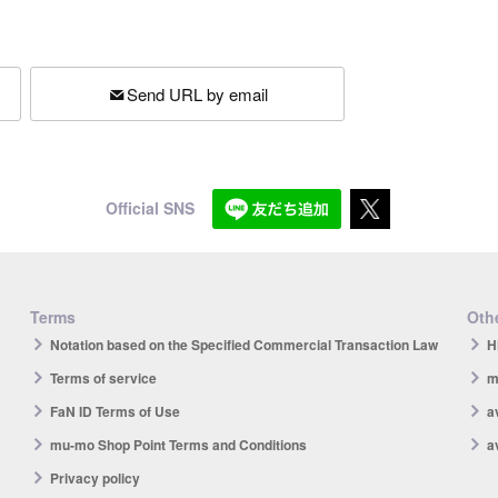
Send URL by email
Official SNS
Terms
Othe
Notation based on the Specified Commercial Transaction Law
H
Terms of service
m
FaN ID Terms of Use
a
mu-mo Shop Point Terms and Conditions
a
Privacy policy