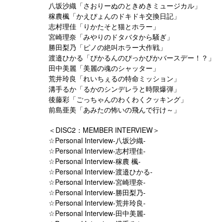
八坂沙織「さおりーぬのときめきミュージカル」
稼農楓「かえぴょんのドキドキ交換日記」
志村理佳「りかたそと猫とホラー」
宮崎理奈「みやりのドタバタから騒ぎ」
勝田梨乃「ピノの絶叫ホラー大作戦」
渡邉ひかる「ぴかるんのぴっかぴかバースデー！？」
田中美麗「美麗の魂のシャッター」
荒井玲良「れいちぇるの特命ミッション」
溝手るか「るかのシンデレラと時限爆弾」
後藤彩「ごっちゃんのわくわくクッキング」
前島亜美「あみたの怖いの飛んで行け～」
＜DISC2：MEMBER INTERVIEW＞
☆Personal Interview-八坂沙織-
☆Personal Interview-志村理佳-
☆Personal Interview-稼農 楓-
☆Personal Interview-渡邉ひかる-
☆Personal Interview-宮崎理奈-
☆Personal Interview-勝田梨乃-
☆Personal Interview-荒井玲良-
☆Personal Interview-田中美麗-