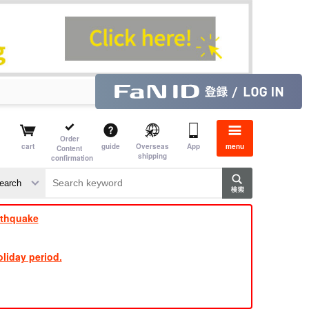
Order
cart
guide
Overseas
App
menu
Content
shipping
confirmation
​ ​
​ ​
​ ​
​ ​
​ ​
​ ​
​ ​
rthquake
liday period.