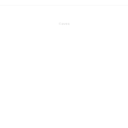
©
avex