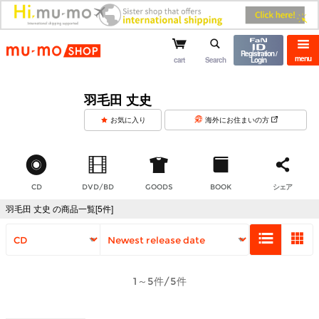
mu-mo shop
Registration /
menu
cart
Search
Login
羽毛田 丈史
お気に入り
海外にお住まいの方
CD
DVD/BD
GOODS
BOOK
シェア
羽毛田 丈史 の商品一覧[5件]
1～5件/5件