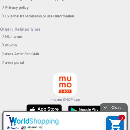
Privacy policy
External transmission of user information
Other / Related Sites
Hi, mu-mo
mu-mo
avex Artist Fan Club
avex portal
mu-mo SHOP app