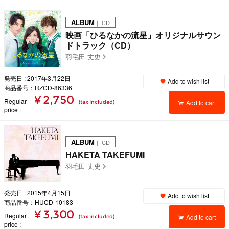
ALBUM
｜ CD
映画「ひるなかの流星」オリジナルサウン
ドトラック（CD）
羽毛田 丈史
発売日 : 2017年3月22日
Add to wish list
商品番号：RZCD-86336
¥ 2,750
Regular
Add to cart
(tax included)
price
ALBUM
｜ CD
HAKETA TAKEFUMI
羽毛田 丈史
発売日 : 2015年4月15日
Add to wish list
商品番号：HUCD-10183
¥ 3,300
Regular
Add to cart
(tax included)
price