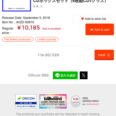
CDボックスセット（6枚組CD+グッズ）
V.A.
Release Date: September 5, 2018
Add to wish list
Item No .: AVZD-93816
¥ 10,185
Regular
(tax included)
Add to cart
price
First limited production
Limited quantity
next
1 to 20/220
Official SNS
The products you purchase will be reflected in each ranking.