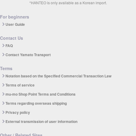
*HANTEO is only available as a Korean import.
For beginners
User Guide
Contact Us
FAQ
Contact Yamato Transport
Terms
Notation based on the Specified Commercial Transaction Law
Terms of service
mu-mo Shop Point Terms and Conditions
Terms regarding overseas shipping
Privacy policy
External transmission of user information
Other / Related Sites