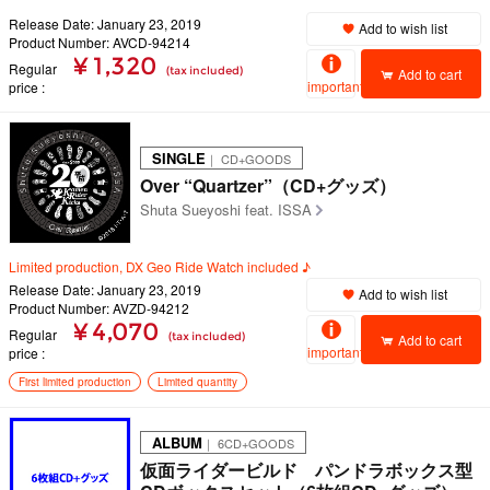
Release Date: January 23, 2019
Add to wish list
Product Number: AVCD-94214
¥ 1,320
Regular
(tax included)
Add to cart
important
price
SINGLE
｜ CD+GOODS
Over “Quartzer”（CD+グッズ）
Shuta Sueyoshi feat. ISSA
Limited production, DX Geo Ride Watch included ♪
Release Date: January 23, 2019
Add to wish list
Product Number: AVZD-94212
¥ 4,070
Regular
(tax included)
Add to cart
important
price
First limited production
Limited quantity
ALBUM
｜ 6CD+GOODS
仮面ライダービルド パンドラボックス型