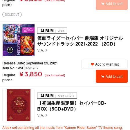
(tax included)
Add to cart
price
SOLDOUT
ALBUM
｜ 2CD
仮面ライダーセイバー 劇場版 オリジナル
サウンドトラック 2021-2022 （2CD）
V.A.
Release Date: September 29, 2021
Add to wish list
Item No .: AVCD-96787
¥ 3,850
Regular
(tax included)
Add to cart
price
ALBUM
｜ 5CD＋DVD
【初回生産限定盤】セイバーCD-
BOX（5CD+DVD）
V.A.
A box set containing all the music from "Kamen Rider Saber" TV theme song,