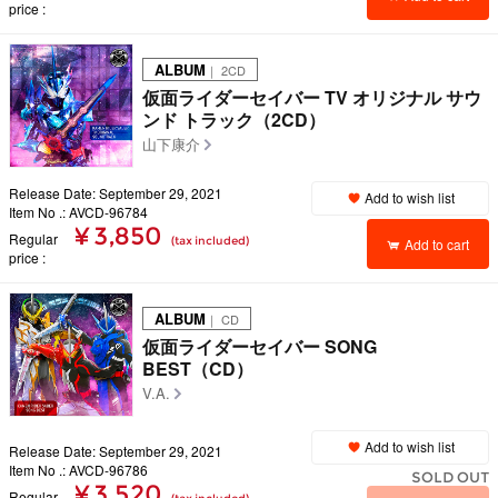
price
ALBUM
｜ 2CD
仮面ライダーセイバー TV オリジナル サウ
ンド トラック（2CD）
山下康介
Release Date: September 29, 2021
Add to wish list
Item No .: AVCD-96784
¥ 3,850
Regular
(tax included)
Add to cart
price
ALBUM
｜ CD
仮面ライダーセイバー SONG
BEST（CD）
V.A.
Add to wish list
Release Date: September 29, 2021
Item No .: AVCD-96786
SOLD OUT
¥ 3,520
Regular