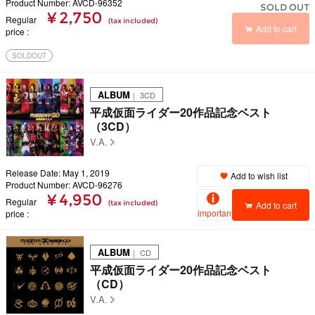
Product Number: AVCD-96352
SOLD OUT
¥ 2,750
Regular
(tax included)
Add to cart
price
SOLDOUT
ALBUM
｜ 3CD
平成仮面ライダー20作品記念ベスト
（3CD）
V.A.
Release Date: May 1, 2019
Add to wish list
Product Number: AVCD-96276
¥ 4,950
Regular
(tax included)
Add to cart
important
price
ALBUM
｜ CD
平成仮面ライダー20作品記念ベスト
（CD）
V.A.