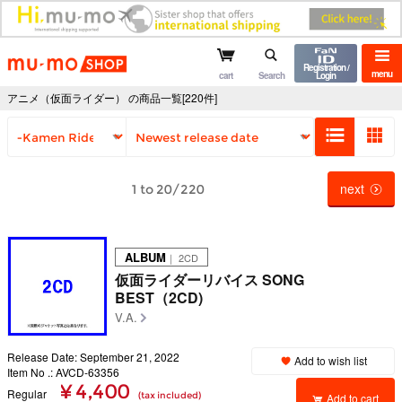
mu-mo shop
Registration /
menu
cart
Search
Login
アニメ（仮面ライダー） の商品一覧[220件]
next
1 to 20/220
ALBUM
｜ 2CD
仮面ライダーリバイス SONG
BEST（2CD)
V.A.
Release Date: September 21, 2022
Add to wish list
Item No .: AVCD-63356
¥ 4,400
Regular
(tax included)
Add to cart