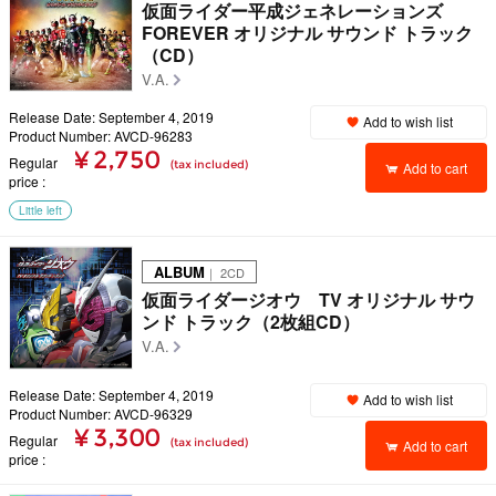
仮面ライダー平成ジェネレーションズ
FOREVER オリジナル サウンド トラック
（CD）
V.A.
Release Date: September 4, 2019
Add to wish list
Product Number: AVCD-96283
¥ 2,750
Regular
(tax included)
Add to cart
price
Little left
ALBUM
｜ 2CD
仮面ライダージオウ TV オリジナル サウ
ンド トラック（2枚組CD）
V.A.
Release Date: September 4, 2019
Add to wish list
Product Number: AVCD-96329
¥ 3,300
Regular
(tax included)
Add to cart
price