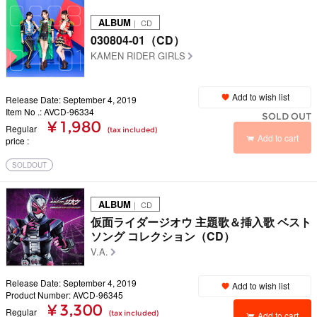
ALBUM
｜ CD
030804-01（CD）
KAMEN RIDER GIRLS
Add to wish list
Release Date: September 4, 2019
Item No .: AVCD-96334
SOLD OUT
¥ 1,980
Regular
(tax included)
Add to cart
price
SOLDOUT
ALBUM
｜ CD
仮面ライダージオウ 主題歌＆挿入歌 ベスト
ソング コレクション（CD）
V.A.
Release Date: September 4, 2019
Add to wish list
Product Number: AVCD-96345
¥ 3,300
Regular
(tax included)
Add to cart