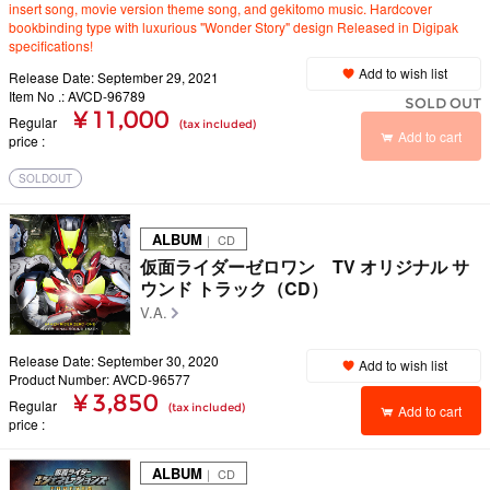
insert song, movie version theme song, and gekitomo music. Hardcover
bookbinding type with luxurious "Wonder Story" design Released in Digipak
specifications!
Add to wish list
Release Date: September 29, 2021
Item No .: AVCD-96789
SOLD OUT
¥ 11,000
Regular
(tax included)
Add to cart
price
SOLDOUT
ALBUM
｜ CD
仮面ライダーゼロワン TV オリジナル サ
ウンド トラック（CD）
V.A.
Release Date: September 30, 2020
Add to wish list
Product Number: AVCD-96577
¥ 3,850
Regular
(tax included)
Add to cart
price
ALBUM
｜ CD