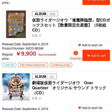
price
ALBUM
｜ 5CD
仮面ライダージオウ「逢魔降臨歴」型CDボ
ックスセット【数量限定生産盤】（5枚組
CD）
V.A.
Release Date: September 4, 2019
Add to wish list
Product Number: AVCD-96346
¥ 9,900
Regular
(tax included)
Add to cart
important
price
Little left
First limited production
Limited quantity
ALBUM
｜ CD
劇場版仮面ライダージオウ Over
Quartzer オリジナル サウンド トラック
（CD）
V.A.
Add to wish list
Release Date: September 4, 2019