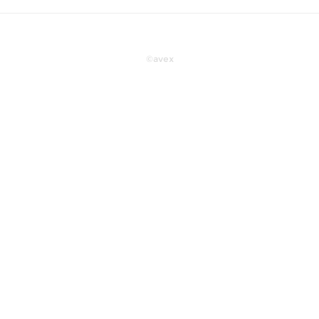
©
avex