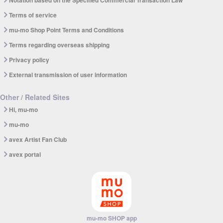
Notation based on the Specified Commercial Transaction Law
Terms of service
mu-mo Shop Point Terms and Conditions
Terms regarding overseas shipping
Privacy policy
External transmission of user information
Other / Related Sites
Hi, mu-mo
mu-mo
avex Artist Fan Club
avex portal
mu-mo SHOP app