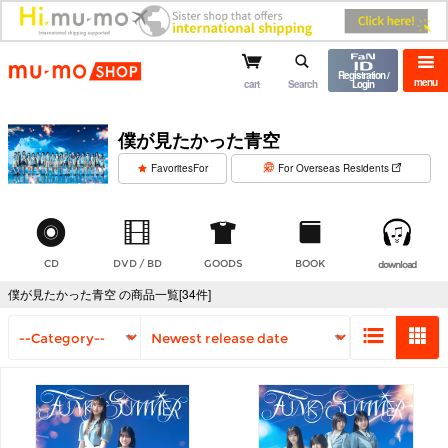
mu-mo shop
Registration /
menu
cart
Search
Login
僕が見たかった青空
​ ​
FavoritesFor
For Overseas Residents
CD
DVD / BD
GOODS
BOOK
download
僕が見たかった青空 の商品一覧[34件]