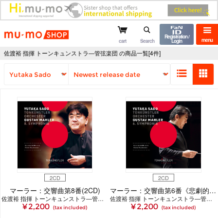
mu-mo shop
Registration /
menu
cart
Search
Login
佐渡裕 指揮 トーンキュンストラ―管弦楽団 の商品一覧[4件]
2CD
2CD
マーラー：交響曲第8番(2CD)
マーラー：交響曲第6番《悲劇的》(2CD)
佐渡裕 指揮 トーンキュンストラ―管弦楽団
佐渡裕 指揮 トーンキュンストラ―管弦楽団
¥ 2,200
¥ 2,200
(tax included)
(tax included)