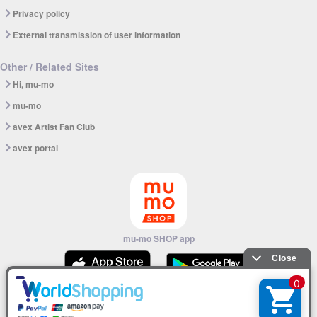
Privacy policy
External transmission of user information
Other / Related Sites
Hi, mu-mo
mu-mo
avex Artist Fan Club
avex portal
mu-mo SHOP app