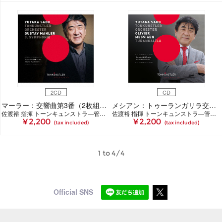
2CD
CD
マーラー：交響曲第3番（2枚組CD）
メシアン：トゥーランガリラ交響曲（CD）
佐渡裕 指揮 トーンキュンストラ―管弦楽団
佐渡裕 指揮 トーンキュンストラ―管弦楽団
¥ 2,200
¥ 2,200
(tax included)
(tax included)
1 to 4/4
Official SNS