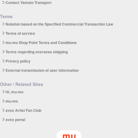
Contact Yamato Transport
Terms
Notation based on the Specified Commercial Transaction Law
Terms of service
mu-mo Shop Point Terms and Conditions
Terms regarding overseas shipping
Privacy policy
External transmission of user information
Other / Related Sites
Hi, mu-mo
mu-mo
avex Artist Fan Club
avex portal