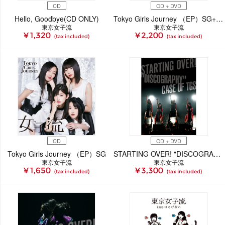
CD
CD + DVD
Hello, Goodbye(CD ONLY)
Tokyo Girls Journey （EP）SG+DVD
東京女子流
東京女子流
¥ 1,320
¥ 2,200
(tax included)
(tax included)
CD
CD + DVD
Tokyo Girls Journey （EP）SG
STARTING OVER! "DISCOGRAPHY" CASE OF TGS（CD+DVD）
東京女子流
東京女子流
¥ 1,650
¥ 3,300
(tax included)
(tax included)