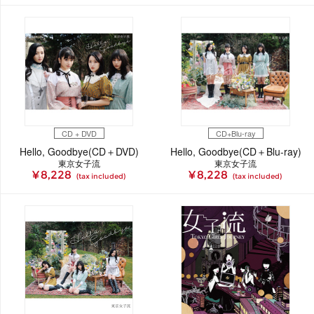
CD + DVD
CD+Blu-ray
Hello, Goodbye(CD＋DVD)
Hello, Goodbye(CD＋Blu-ray)
東京女子流
東京女子流
¥ 8,228
¥ 8,228
(tax included)
(tax included)