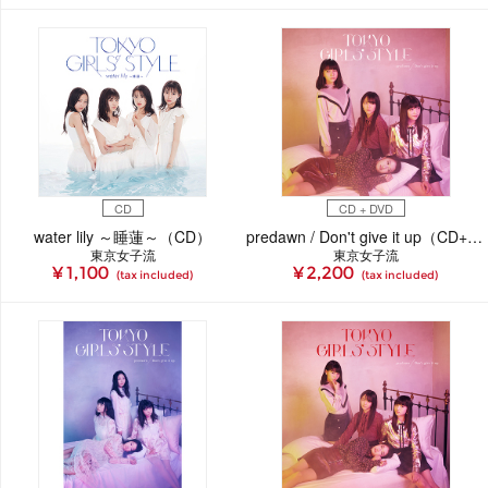
CD
CD + DVD
water lily ～睡蓮～（CD）
predawn / Don't give it up（CD+DVD）
東京女子流
東京女子流
¥ 1,100
¥ 2,200
(tax included)
(tax included)