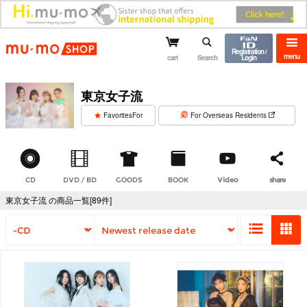
mu-mo shop
Registration /
menu
cart
Search
Login
東京女子流
​ ​
FavoritesFor
For Overseas Residents
CD
DVD / BD
GOODS
BOOK
Video
share
東京女子流 の商品一覧[89件]