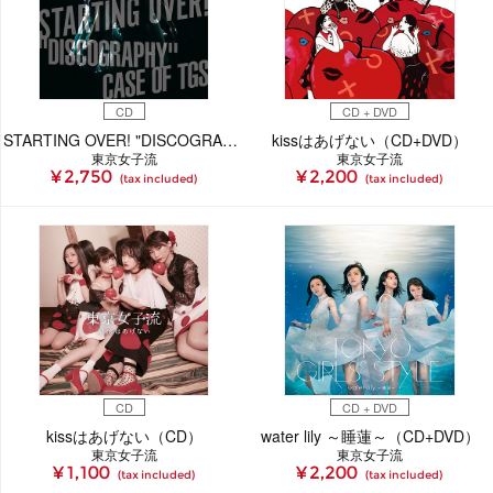
CD
CD + DVD
STARTING OVER! "DISCOGRAPHY" CASE OF TGS（CD）
kissはあげない（CD+DVD）
東京女子流
東京女子流
¥ 2,750
¥ 2,200
(tax included)
(tax included)
CD
CD + DVD
kissはあげない（CD）
water lily ～睡蓮～（CD+DVD）
東京女子流
東京女子流
¥ 1,100
¥ 2,200
(tax included)
(tax included)