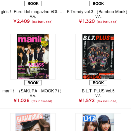
BOOK
BOOK
girls！ Pure idol magazine VOL.38 山本 彩（NMB48） 高柳 明音（SKE48）
K-Trendy vol.3 （Bamboo Mook）
V.A.
V.A.
¥ 2,409
¥ 1,320
(tax included)
(tax included)
BOOK
BOOK
mani！ （SAKURA・MOOK 71）
B.L.T. PLUS Vol.5
V.A.
V.A.
¥ 1,026
¥ 1,572
(tax included)
(tax included)