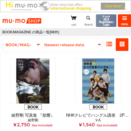
mu-mo shop
Registration /
menu
cart
Search
Login
BOOK/MAGAZINE の商品一覧[98件]
BOOK
BOOK
綾野剛 写真集 『胎響』
NHKテレビでハングル講座 2PMのワンポイントハングル ムック Vol. 1
綾野剛
V.A.
¥ 2,750
¥ 1,540
(tax included)
(tax included)