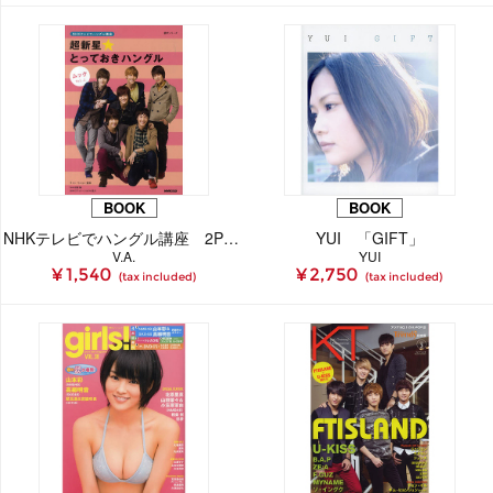
BOOK
BOOK
NHKテレビでハングル講座 2PMのワンポイントハングル ムック Vol. 2
YUI 「GIFT」
V.A.
YUI
¥ 1,540
¥ 2,750
(tax included)
(tax included)