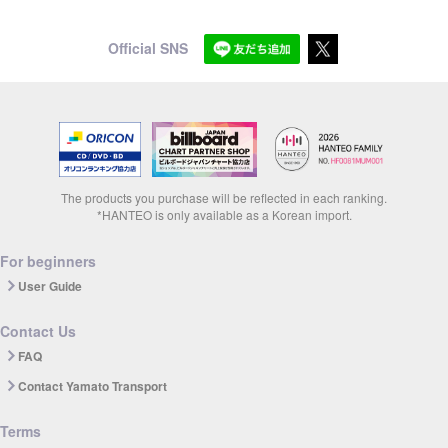
Official SNS
The products you purchase will be reflected in each ranking.
*HANTEO is only available as a Korean import.
For beginners
User Guide
Contact Us
FAQ
Contact Yamato Transport
Terms