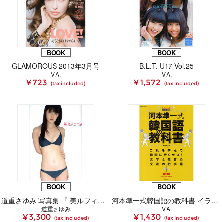
BOOK
BOOK
GLAMOROUS 2013年3月号
B.L.T. U17 Vol.25
V.A.
V.A.
¥ 723
¥ 1,572
(tax included)
(tax included)
BOOK
BOOK
道重さゆみ 写真集 『 美ルフィーユ 』
河本準一式韓国語の教科書 イラっとくる韓国語講座PRESENTS これを学んで韓国に行くセヨ！ 文字と発音＆文法の初歩編
道重さゆみ
V.A.
¥ 3,300
¥ 1,430
(tax included)
(tax included)