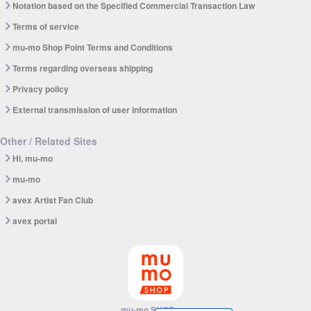
Notation based on the Specified Commercial Transaction Law
Terms of service
mu-mo Shop Point Terms and Conditions
Terms regarding overseas shipping
Privacy policy
External transmission of user information
Other / Related Sites
Hi, mu-mo
mu-mo
avex Artist Fan Club
avex portal
mu-mo SHOP app