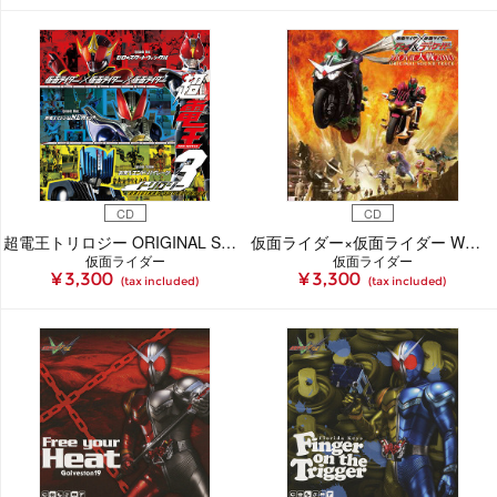
CD
CD
超電王トリロジー ORIGINAL SOUNDTRACK
仮面ライダー×仮面ライダー W＆ディケイド MOVIE大戦2010 オリジナルサウンドトラック
仮面ライダー
仮面ライダー
¥ 3,300
¥ 3,300
(tax included)
(tax included)