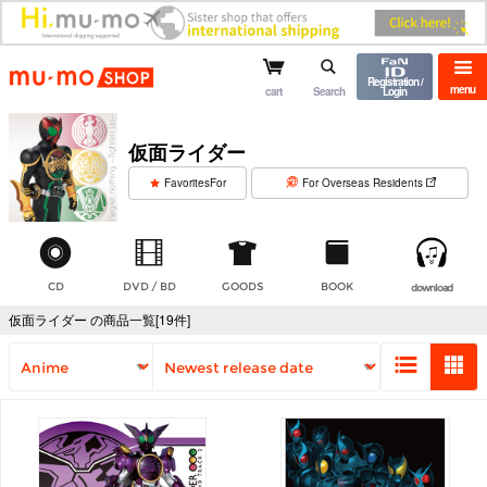
mu-mo shop
Registration /
menu
cart
Search
Login
仮面ライダー
​ ​
FavoritesFor
For Overseas Residents
CD
DVD / BD
GOODS
BOOK
download
仮面ライダー の商品一覧[19件]