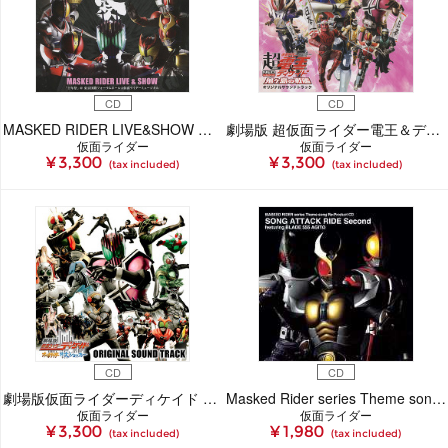
CD
CD
MASKED RIDER LIVE&SHOW 「十年祭」 ＠ 東京国際フォーラムホールA 仮面ライダーミュージカル
劇場版 超仮面ライダー電王＆ディケイド 鬼ヶ島の戦艦 オリジナルサウンドトラック
仮面ライダー
仮面ライダー
¥ 3,300
¥ 3,300
(tax included)
(tax included)
CD
CD
劇場版仮面ライダーディケイド オールライダー対大ショッカー オリジナルサウンドトラック
Masked Rider series Theme song Re-Product CD SONG ATTACK RIDE Second featuring BLADE 555 AGITΩ
仮面ライダー
仮面ライダー
¥ 3,300
¥ 1,980
(tax included)
(tax included)