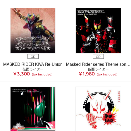
CD
CD
MASKED RIDER KIVA Re-Union
Masked Rider series Theme song Re-Product CD SONG ATTACK RIDE First featuring KUUGA KIVA RYUKI
仮面ライダー
仮面ライダー
¥ 3,300
¥ 1,980
(tax included)
(tax included)