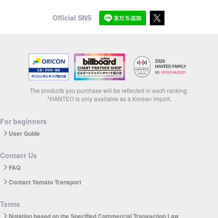
Official SNS
The products you purchase will be reflected in each ranking.
*HANTEO is only available as a Korean import.
For beginners
User Guide
Contact Us
FAQ
Contact Yamato Transport
Terms
Notation based on the Specified Commercial Transaction Law