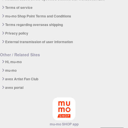
Terms of service
mu-mo Shop Point Terms and Conditions
Terms regarding overseas shipping
Privacy policy
External transmission of user information
Other / Related Sites
Hi, mu-mo
mu-mo
avex Artist Fan Club
avex portal
mu-mo SHOP app