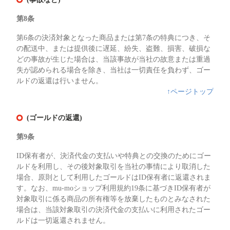
第8条
第6条の決済対象となった商品または第7条の特典につき、そ
の配送中、または提供後に遅延、紛失、盗難、損害、破損な
どの事故が生じた場合は、当該事故が当社の故意または重過
失が認められる場合を除き、当社は一切責任を負わず、ゴー
ルドの返還は行いません。
↑ページトップ
(ゴールドの返還)
第9条
ID保有者が、決済代金の支払いや特典との交換のためにゴー
ルドを利用し、その後対象取引を当社の事情により取消した
場合、原則として利用したゴールドはID保有者に返還されま
す。なお、mu-moショップ利用規約19条に基づきID保有者が
対象取引に係る商品の所有権等を放棄したものとみなされた
場合は、当該対象取引の決済代金の支払いに利用されたゴー
ルドは一切返還されません。