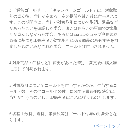
3.「通常ゴールド」、「キャンペーンゴールド」は、対象取
引の成立後、当社が定める一定の期間を経た後に付与されま
す。この期間内に、当社が対象取引について取消、返品など
があったことを確認した場合、または何らかの事由で対象取
引が成立しなかった場合、あるいはmu-moショップ利用規約
19条に基づきID保有者が対象取引に係る商品の所有権等を放
棄したものとみなされた場合、ゴールドは付与されません。
4.対象商品の価格などに変更があった際は、変更後の購入額
に応じて付与されます。
5.対象取引についてゴールドを付与するか否か、付与するゴ
ールド数、その他ゴールドの付与に関する最終的な決定は、
当社が行うものとし、ID保有者はこれに従うものとします。
6.各種手数料、送料、消費税等はゴールド付与の対象外とな
ります。
↑ページトップ