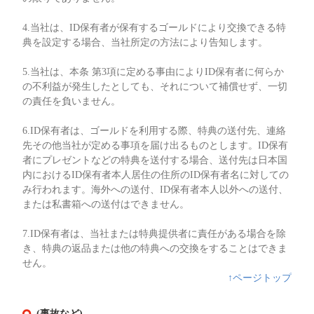
4.当社は、ID保有者が保有するゴールドにより交換できる特
典を設定する場合、当社所定の方法により告知します。
5.当社は、本条 第3項に定める事由によりID保有者に何らか
の不利益が発生したとしても、それについて補償せず、一切
の責任を負いません。
6.ID保有者は、ゴールドを利用する際、特典の送付先、連絡
先その他当社が定める事項を届け出るものとします。ID保有
者にプレゼントなどの特典を送付する場合、送付先は日本国
内におけるID保有者本人居住の住所のID保有者名に対しての
み行われます。海外への送付、ID保有者本人以外への送付、
または私書箱への送付はできません。
7.ID保有者は、当社または特典提供者に責任がある場合を除
き、特典の返品または他の特典への交換をすることはできま
せん。
↑ページトップ
(事故など)