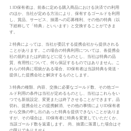
1.ID保有者は、前条に定める購入商品における決済での利用
のほか、当社が定める方法により、保有するゴールドを利用
し、賞品、サービス、抽選への応募権利、その他の特典（以
下総称して「特典」といいます）と交換することができま
す。
2.特典によっては、当社が委託する提携会社から提供される
ことがあります。この場合の特典利用については、各提携会
社の規約または約款などに従うものとし、当社は特典の品
質、有用性について、何ら保証するものではありません。こ
れらの特典に瑕疵がある場合、ID保有者は当該特典を発送・
提供した提携会社と解決するものとします。
3.特典の種類、内容、交換に必要なゴールド数、その他ゴー
ルド利用の条件は当社が定めるものとし、当社はこれらをい
つでも新規設定、変更または終了させることができます。品
切れ、提携会社との提携解消、その他の事情によりID保有者
から交換の申し出のあった特典を提供できないことがありま
すが、その場合は、ID保有者に特典を変更していただくか、
当該ゴールド数を返還します。 尚、抽選に落選した場合はそ
の限りでありません。