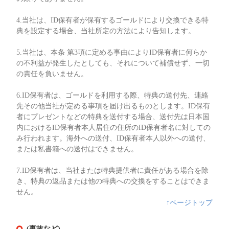
4.当社は、ID保有者が保有するゴールドにより交換できる特
典を設定する場合、当社所定の方法により告知します。
5.当社は、本条 第3項に定める事由によりID保有者に何らか
の不利益が発生したとしても、それについて補償せず、一切
の責任を負いません。
6.ID保有者は、ゴールドを利用する際、特典の送付先、連絡
先その他当社が定める事項を届け出るものとします。ID保有
者にプレゼントなどの特典を送付する場合、送付先は日本国
内におけるID保有者本人居住の住所のID保有者名に対しての
み行われます。海外への送付、ID保有者本人以外への送付、
または私書箱への送付はできません。
7.ID保有者は、当社または特典提供者に責任がある場合を除
き、特典の返品または他の特典への交換をすることはできま
せん。
↑ページトップ
(事故など)