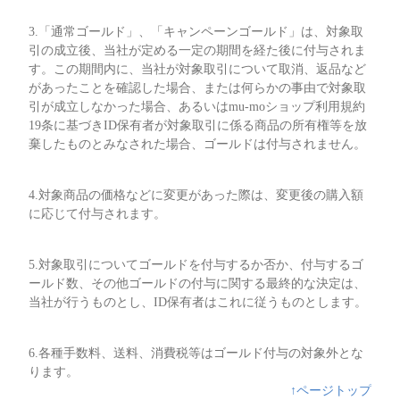
3.「通常ゴールド」、「キャンペーンゴールド」は、対象取
引の成立後、当社が定める一定の期間を経た後に付与されま
す。この期間内に、当社が対象取引について取消、返品など
があったことを確認した場合、または何らかの事由で対象取
引が成立しなかった場合、あるいはmu-moショップ利用規約
19条に基づきID保有者が対象取引に係る商品の所有権等を放
棄したものとみなされた場合、ゴールドは付与されません。
4.対象商品の価格などに変更があった際は、変更後の購入額
に応じて付与されます。
5.対象取引についてゴールドを付与するか否か、付与するゴ
ールド数、その他ゴールドの付与に関する最終的な決定は、
当社が行うものとし、ID保有者はこれに従うものとします。
6.各種手数料、送料、消費税等はゴールド付与の対象外とな
ります。
↑ページトップ