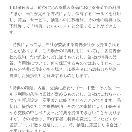
1.ID保有者は、前条に定める購入商品における決済での利用
のほか、当社が定める方法により、保有するゴールドを利用
し、賞品、サービス、抽選への応募権利、その他の特典（以
下総称して「特典」といいます）と交換することができま
す。
2.特典によっては、当社が委託する提携会社から提供される
ことがあります。この場合の特典利用については、各提携会
社の規約または約款などに従うものとし、当社は特典の品
質、有用性について、何ら保証するものではありません。こ
れらの特典に瑕疵がある場合、ID保有者は当該特典を発送・
提供した提携会社と解決するものとします。
3.特典の種類、内容、交換に必要なゴールド数、その他ゴー
ルド利用の条件は当社が定めるものとし、当社はこれらをい
つでも新規設定、変更または終了させることができます。品
切れ、提携会社との提携解消、その他の事情によりID保有者
から交換の申し出のあった特典を提供できないことがありま
すが、その場合は、ID保有者に特典を変更していただくか、
当該ゴールド数を返還します。 尚、抽選に落選した場合はそ
の限りでありません。