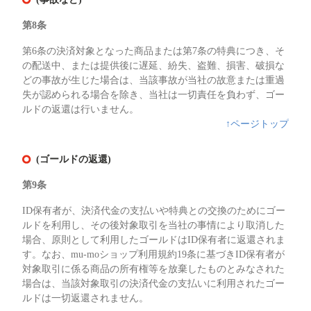
第8条
第6条の決済対象となった商品または第7条の特典につき、そ
の配送中、または提供後に遅延、紛失、盗難、損害、破損な
どの事故が生じた場合は、当該事故が当社の故意または重過
失が認められる場合を除き、当社は一切責任を負わず、ゴー
ルドの返還は行いません。
↑ページトップ
(ゴールドの返還)
第9条
ID保有者が、決済代金の支払いや特典との交換のためにゴー
ルドを利用し、その後対象取引を当社の事情により取消した
場合、原則として利用したゴールドはID保有者に返還されま
す。なお、mu-moショップ利用規約19条に基づきID保有者が
対象取引に係る商品の所有権等を放棄したものとみなされた
場合は、当該対象取引の決済代金の支払いに利用されたゴー
ルドは一切返還されません。