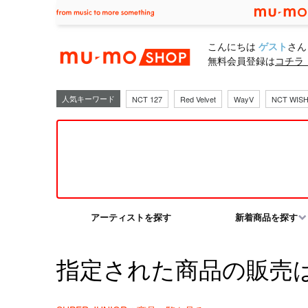
mu-moショ
こんにちは
ゲスト
さん
無料会員登録は
コチラ
人気キーワード
NCT 127
Red Velvet
WayV
NCT WIS
アーティストを探す
新着商品を探す
指定された商品の販売