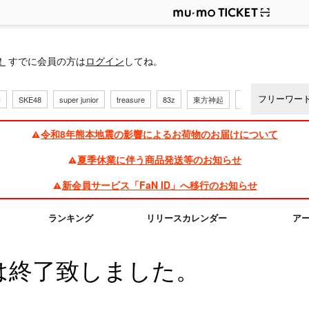
ップ
！
すでに会員の方は
ログイン
してね。
H
SKE48
super junior
treasure
83z
東方神起
三代目
令和8年熊本地震の影響によるお荷物のお届けについて
夏季休業に伴う商品発送等のお知らせ
新会員サービス「FaN ID」へ移行のお知らせ
ランキング
リリースカレンダー
ア
は終了致しました。