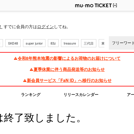
ップ
！
すでに会員の方は
ログイン
してね。
H
SKE48
super junior
83z
treasure
三代目
東方神起
令和8年熊本地震の影響によるお荷物のお届けについて
夏季休業に伴う商品発送等のお知らせ
新会員サービス「FaN ID」へ移行のお知らせ
ランキング
リリースカレンダー
ア
は終了致しました。