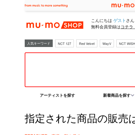
mu-moショ
こんにちは
ゲスト
さん
無料会員登録は
コチラ
人気キーワード
NCT 127
Red Velvet
WayV
NCT WIS
アーティストを探す
新着商品を探す
指定された商品の販売