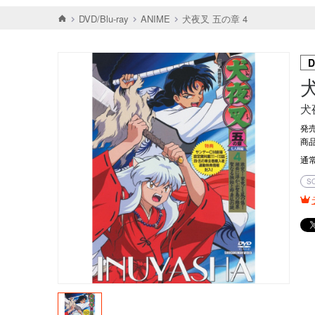
DVD/Blu-ray
ANIME
犬夜叉 五の章 4
D
犬
発売
商品
通
S