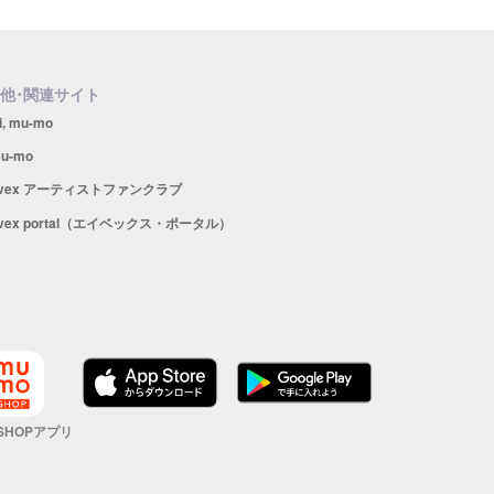
他･関連サイト
i, mu-mo
u-mo
avex アーティストファンクラブ
vex portal（エイベックス・ポータル）
 SHOPアプリ