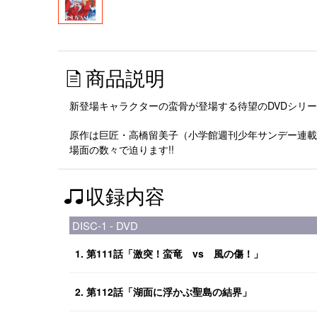
商品説明
新登場キャラクターの蛮骨が登場する待望のDVDシリー
原作は巨匠・高橋留美子（小学館週刊少年サンデー連載
場面の数々で迫ります!!
収録内容
DISC-1 - DVD
1. 第111話「激突！蛮竜 vs 風の傷！」
2. 第112話「湖面に浮かぶ聖島の結界」