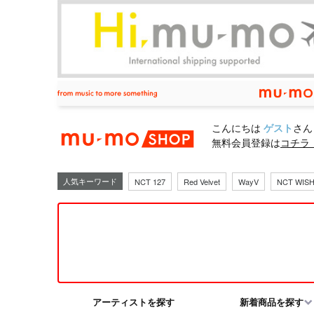
mu-moショ
こんにちは
ゲスト
さん
無料会員登録は
コチラ
人気キーワード
NCT 127
Red Velvet
WayV
NCT WIS
アーティストを探す
新着商品を探す