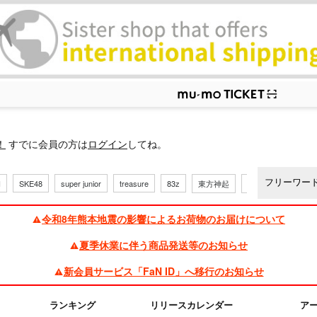
ップ
！
すでに会員の方は
ログイン
してね。
H
SKE48
super junior
treasure
83z
東方神起
三代目
令和8年熊本地震の影響によるお荷物のお届けについて
夏季休業に伴う商品発送等のお知らせ
新会員サービス「FaN ID」へ移行のお知らせ
ランキング
リリースカレンダー
ア