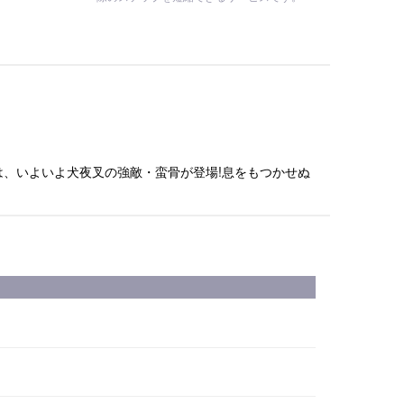
は、いよいよ犬夜叉の強敵・蛮骨が登場!息をもつかせぬ