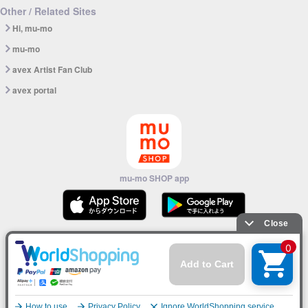
Other / Related Sites
Hi, mu-mo
mu-mo
avex Artist Fan Club
avex portal
mu-mo SHOP app
© avex
English