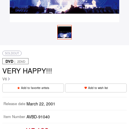
SOLDOUT
DVD
｜ 2DVD
VERY HAPPY!!!
V6
Add to favorite artists
Add to wish list
Release date
March 22, 2001
Item Number
AVBD-91040