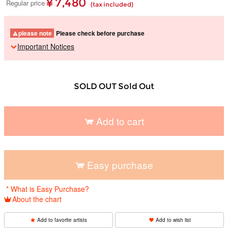
¥ 7,480
Regular price
(tax included)
please note
Please check before purchase
Important Notices
SOLD OUT Sold Out
Add to cart
​ ​
Easy purchase
​ ​
* What is Easy Purchase?
About the chart
Add to favorite artists
Add to wish list