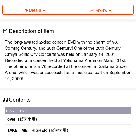
Details
Review
Description of item
The long-awaited 2-disc concert DVD with the charm of V6,
Coming Century, and 20th Century! One of the 20th Century
Omiya Sonic City Concerts was held on January 14, 2001.
Recorded at a concert held at Yokohama Arena on March 31st.
The other one is a V6 recorded at the concert at Saitama Super
Arena, which was unsuccessful as a music concert on September
10, 2000!
Contents
DISC-1 - DVD
over（ビデオ用）
TAKE ME HIGHER（ビデオ用）