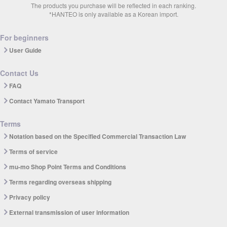
The products you purchase will be reflected in each ranking.
*HANTEO is only available as a Korean import.
For beginners
User Guide
Contact Us
FAQ
Contact Yamato Transport
Terms
Notation based on the Specified Commercial Transaction Law
Terms of service
mu-mo Shop Point Terms and Conditions
Terms regarding overseas shipping
Privacy policy
External transmission of user information