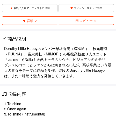
お気に入りアーティストに追加
ウィッシュリストに追加
詳細
レビュー
商品説明
Dorothy Little Happyのメンバー早坂香美（KOUMI）、秋元瑠海
（RUUNA）、富永美杜（MIMORI）の現役高校生３人ユニット
「callme」が始動！天然キャラのルウナ、ビジュアルのミモリ、
ダンスのコウミとファンからは称される3人が、高校卒業という最
大の青春をテーマに作品を制作。普段のDorothy Little Happyと
は、また一味違う魅力を発信していきます。
収録内容
1.To shine
2.Once again
3.To shine (Instrumental)