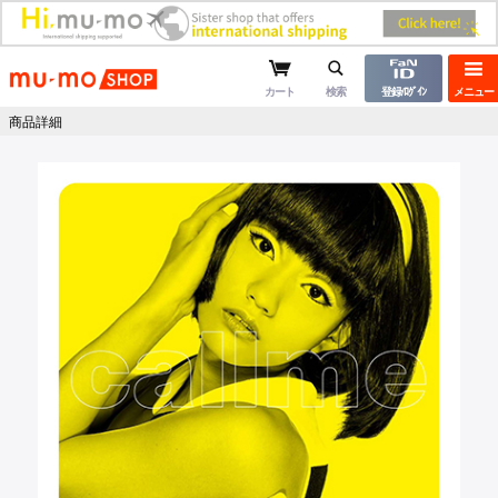
mu-moショップ
カート
検索
登録/ﾛｸﾞｲﾝ
メニュー
商品詳細