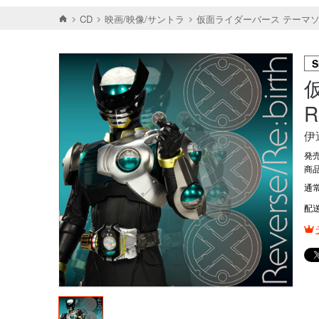
CD
映画/映像/サントラ
仮面ライダーバース テーマソング R
S
R
伊
発売
商品
通
配