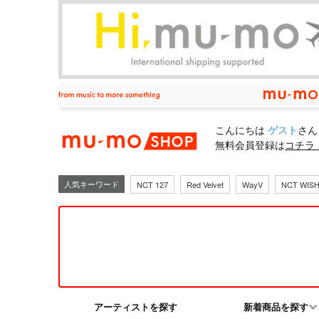
mu-moショ
こんにちは
ゲスト
さん
無料会員登録は
コチラ
人気キーワード
NCT 127
Red Velvet
WayV
NCT WIS
アーティストを探す
新着商品を探す