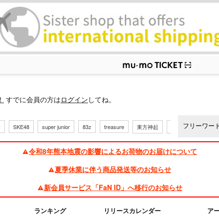
ップ
！
すでに会員の方は
ログイン
してね。
H
SKE48
super junior
83z
treasure
東方神起
三代目
令和8年熊本地震の影響によるお荷物のお届けについて
夏季休業に伴う商品発送等のお知らせ
新会員サービス「FaN ID」へ移行のお知らせ
ランキング
リリースカレンダー
ア