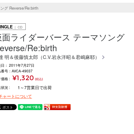
everse/Re:birth
INGLE
｜ CD
仮面ライダーバース テーマソング
everse/Re:birth
達 明＆後藤慎太郎（C.V.岩永洋昭＆君嶋麻耶）
日： 2011年7月27日
番号：AVCA-49037
¥1,320
常価格
(税込)
1～7営業日で出荷
送状況
チャートについて