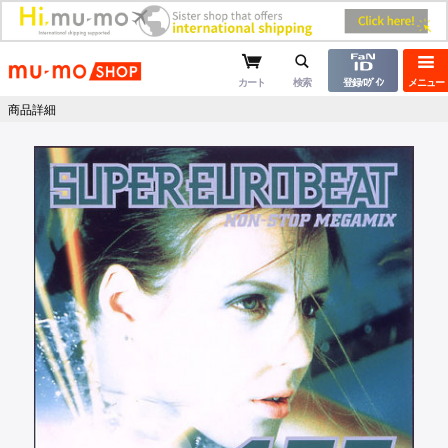
mu-moショップ
カート
検索
登録/ﾛｸﾞｲﾝ
メニュー
商品詳細