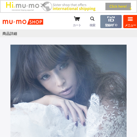
mu-moショップ
カート
検索
登録/ﾛｸﾞｲﾝ
メニュー
商品詳細