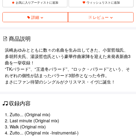
お気に入りアーティストに追加
ウィッシュリストに追加
詳細
レビュー
商品説明
浜崎あゆみとともに数々の名曲を生み出してきた、小室哲哉氏、
多胡邦夫氏、湯汲哲也氏という豪華作曲家陣を迎えた未発表新曲3
曲を一挙収録！
“TKバラード”、“王道冬バラード”、“ロック・バラード”という、そ
れぞれの個性が詰まったバラード3部作となった今作。
まさにファン待望のシングルがクリスマス・イヴに誕生！
収録内容
1. Zutto... (Original mix)
2. Last minute (Original mix)
3. Walk (Original mix)
4. Zutto... (Original mix -Instrumental-)