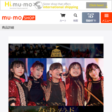
mu-moショップ
カート
検索
登録/ﾛｸﾞｲﾝ
メニュー
商品詳細