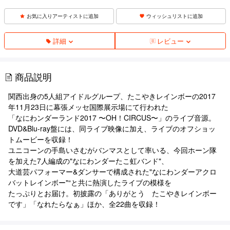
お気に入りアーティストに追加
ウィッシュリストに追加
詳細
レビュー
商品説明
関西出身の5人組アイドルグループ、たこやきレインボーの2017
年11月23日に幕張メッセ国際展示場にて⾏われた
「なにわンダーランド2017 〜OH！CIRCUS〜」のライブ音源。
DVD&Blu-ray盤には、同ライブ映像に加え、ライブのオフショッ
トムービーを収録！
ユニコーンの手島いさむがバンマスとして率いる、今回ホーン隊
を加えた7人編成の"なにわンダーたこ虹バンド"、
大道芸パフォーマー&ダンサーで構成された"なにわンダーアクロ
バットレインボー"“と共に熱演したライブの模様を
たっぷりとお届け。初披露の「ありがとう たこやきレインボー
です」「なれたらなぁ」ほか、全22曲を収録！