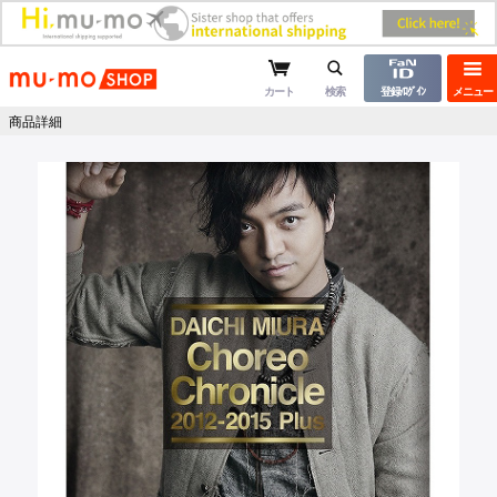
mu-moショップ
カート
検索
登録/ﾛｸﾞｲﾝ
メニュー
商品詳細