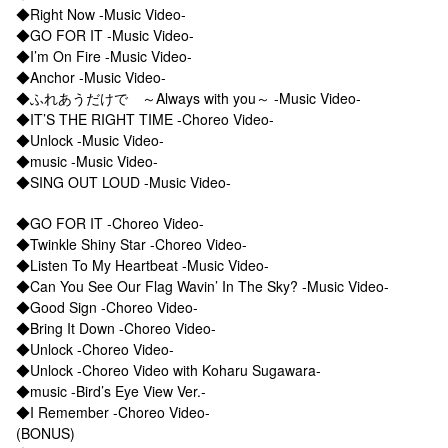
◆Right Now -Music Video-
◆GO FOR IT -Music Video-
◆I’m On Fire -Music Video-
◆Anchor -Music Video-
◆ふれあうだけで ～Always with you～ -Music Video-
◆IT’S THE RIGHT TIME -Choreo Video-
◆Unlock -Music Video-
◆music -Music Video-
◆SING OUT LOUD -Music Video-
◆GO FOR IT -Choreo Video-
◆Twinkle Shiny Star -Choreo Video-
◆Listen To My Heartbeat -Music Video-
◆Can You See Our Flag Wavin’ In The Sky? -Music Video-
◆Good Sign -Choreo Video-
◆Bring It Down -Choreo Video-
◆Unlock -Choreo Video-
◆Unlock -Choreo Video with Koharu Sugawara-
◆music -Bird’s Eye View Ver.-
◆I Remember -Choreo Video-
(BONUS)