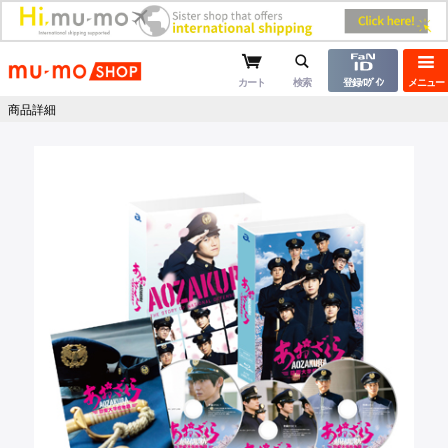
mu-moショップ
カート
検索
登録/ﾛｸﾞｲﾝ
メニュー
商品詳細