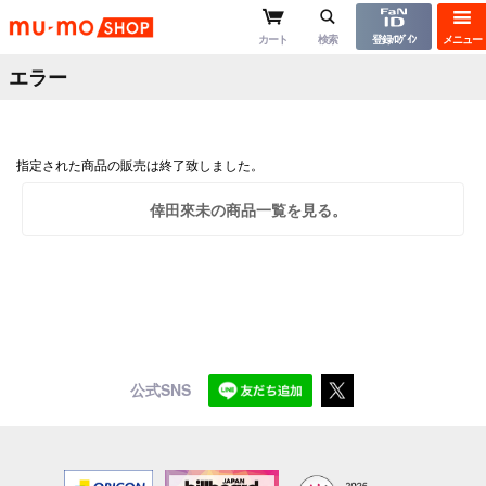
mu-moショップ
カート
検索
登録/ﾛｸﾞｲﾝ
メニュー
エラー
指定された商品の販売は終了致しました。
倖田來未の商品一覧を見る。
公式SNS