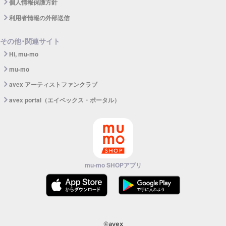
個人情報保護方針
利用者情報の外部送信
その他･関連サイト
Hi, mu-mo
mu-mo
avex アーティストファンクラブ
avex portal（エイベックス・ポータル）
mu-mo SHOPアプリ
©avex