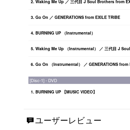
2. Waking Me Up ／ 三代目 J Soul Brothers from E
3. Go On ／ GENERATIONS from EXILE TRIBE
4. BURNING UP （Instrumental）
5. Waking Me Up （Instrumental） ／ 三代目 J Soul 
6. Go On （Instrumental） ／ GENERATIONS from 
[Disc-1] - DVD
1. BURNING UP 【MUSIC VIDEO】
ユーザーレビュー