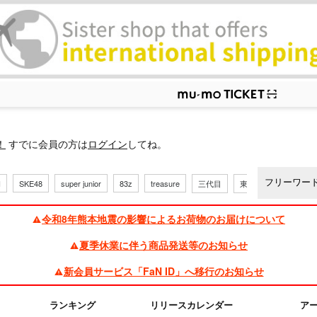
ップ
！
すでに会員の方は
ログイン
してね。
H
SKE48
super junior
83z
treasure
三代目
東方神起
令和8年熊本地震の影響によるお荷物のお届けについて
夏季休業に伴う商品発送等のお知らせ
新会員サービス「FaN ID」へ移行のお知らせ
ランキング
リリースカレンダー
ア