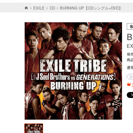
EXILE
CD
BURNING UP【CDシングル+DVD】
S
B
EX
発売
商品
通
S