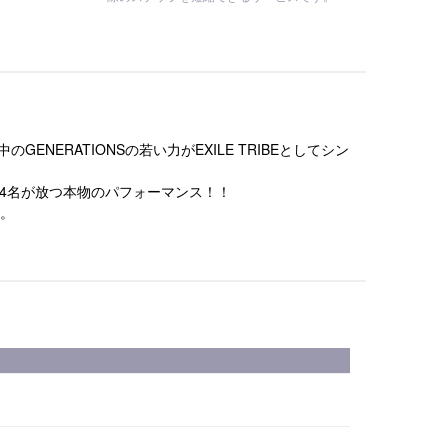
GENERATIONSの若い力がEXILE TRIBEとしてシン
き精鋭14名が放つ本物のパフォーマンス！！
。