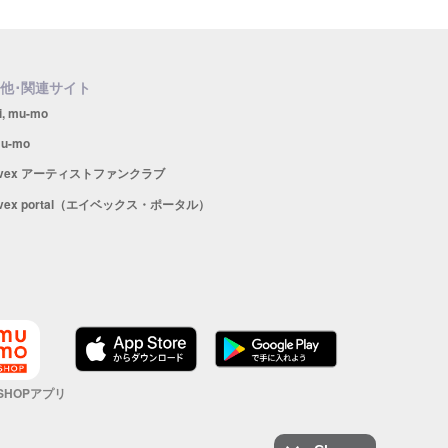
他･関連サイト
i, mu-mo
u-mo
avex アーティストファンクラブ
vex portal（エイベックス・ポータル）
 SHOPアプリ