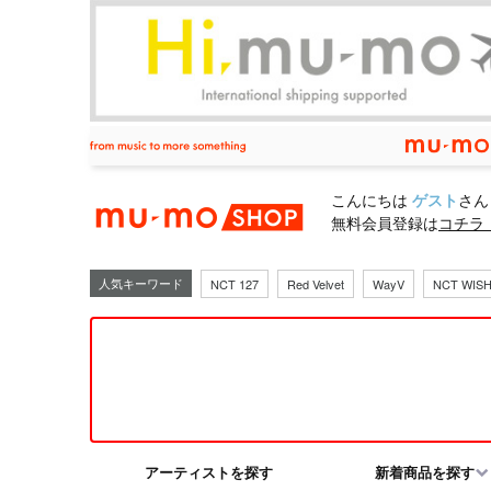
mu-moショ
こんにちは
ゲスト
さん
無料会員登録は
コチラ
人気キーワード
NCT 127
Red Velvet
WayV
NCT WIS
アーティストを探す
新着商品を探す