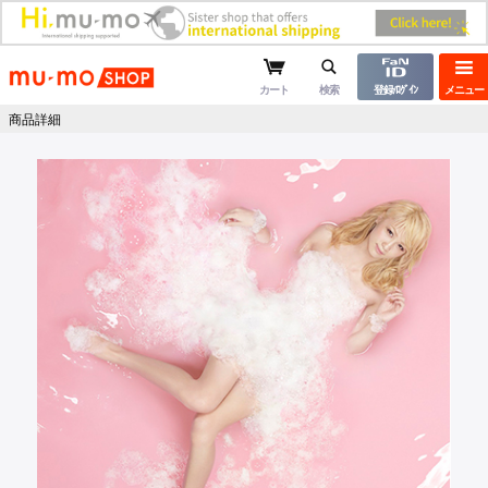
mu-moショップ
カート
検索
登録/ﾛｸﾞｲﾝ
メニュー
商品詳細