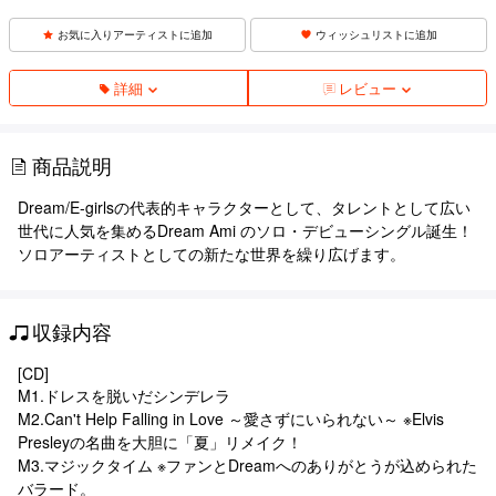
お気に入りアーティストに追加
ウィッシュリストに追加
詳細
レビュー
商品説明
Dream/E-girlsの代表的キャラクターとして、タレントとして広い
世代に人気を集めるDream Ami のソロ・デビューシングル誕生！
ソロアーティストとしての新たな世界を繰り広げます。
収録内容
[CD]
M1.ドレスを脱いだシンデレラ
M2.Can't Help Falling in Love ～愛さずにいられない～ ※Elvis
Presleyの名曲を大胆に「夏」リメイク！
M3.マジックタイム ※ファンとDreamへのありがとうが込められた
バラード。