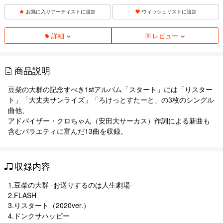
お気に入りアーティストに追加
ウィッシュリストに追加
詳細
レビュー
商品説明
豆柴の大群の記念すべき1stアルバム「スタート」には「りスター
ト」「大丈夫サンライズ」「ろけっとすたーと」の3枚のシングル
曲他、
アドバイザー・クロちゃん（安田大サーカス）作詞による新曲も
含むバラエティに富んだ13曲を収録。
収録内容
1.豆柴の大群 -お送りするのは人生劇場-
2.FLASH
3.りスタート（2020ver.）
4.ドンクサハッピー