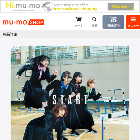
mu-moショップ
カート
検索
登録/ﾛｸﾞｲﾝ
メニュー
商品詳細