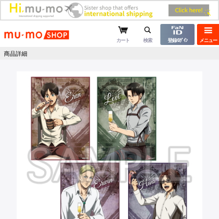
mu-moショップ
カート
検索
登録/ﾛｸﾞｲﾝ
メニュー
商品詳細