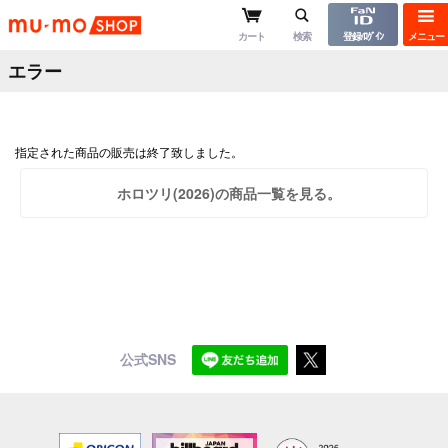
mu-moショップ
カート
検索
登録/ﾛｸﾞｲﾝ
メニュー
エラー
指定された商品の販売は終了致しました。
ホロツリ(2026)の商品一覧を見る。
公式SNS