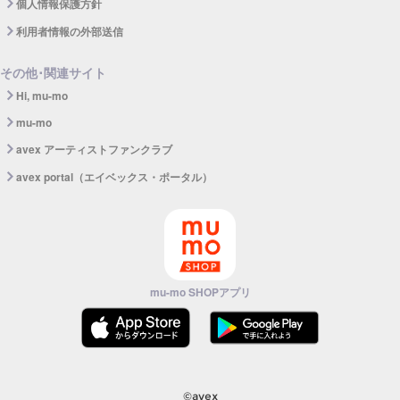
個人情報保護方針
利用者情報の外部送信
その他･関連サイト
Hi, mu-mo
mu-mo
avex アーティストファンクラブ
avex portal（エイベックス・ポータル）
mu-mo SHOPアプリ
©avex