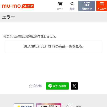
mu-moショップ
カート
検索
登録/ﾛｸﾞｲﾝ
メニュー
エラー
指定された商品の販売は終了致しました。
BLANKEY JET CITYの商品一覧を見る。
公式SNS