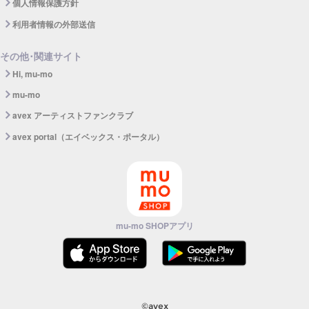
個人情報保護方針
利用者情報の外部送信
その他･関連サイト
Hi, mu-mo
mu-mo
avex アーティストファンクラブ
avex portal（エイベックス・ポータル）
mu-mo SHOPアプリ
©avex