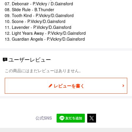
07. Debonair - P.Vickry / D.Gainsford
08. Slide Rule - B.Thunder
09. Tooth Kind - P.Vickry/D.Gainsford
10. Scone - P.Vickry/D.Gainsford
11. Lavender - P.Vickry/D.Gainsford
12. Light Years Away - P.Vickry/D.Gainsford
13. Guardian Angels - P.Vickry/D.Gainsford
ユーザーレビュー
この商品にはまだレビューはありません。
レビューを書く
公式SNS