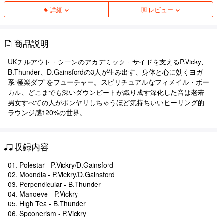
詳細
レビュー
商品説明
UKチルアウト・シーンのアカデミック・サイドを支えるP.Vicky、
B.Thunder、D.Gainsfordの3人が生み出す、身体と心に効くヨガ
系“極楽ダブ”をフューチャー。スピリチュアルなフィメイル・ボー
カル、どこまでも深いダウンビートが織り成す深化した音は老若
男女すべての人がボンヤリしちゃうほど気持ちいいヒーリング的
ラウンジ感120%の世界。
収録内容
01. Polestar - P.Vickry/D.Gainsford
02. Moondia - P.Vickry/D.Gainsford
03. Perpendicular - B.Thunder
04. Manoeve - P.Vickry
05. High Tea - B.Thunder
06. Spoonerism - P.Vickry