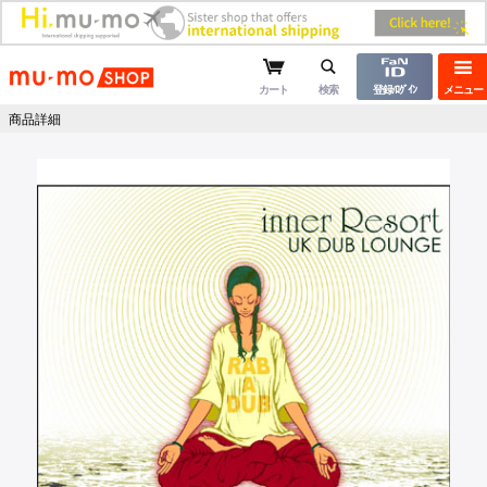
mu-moショップ
カート
検索
登録/ﾛｸﾞｲﾝ
メニュー
商品詳細