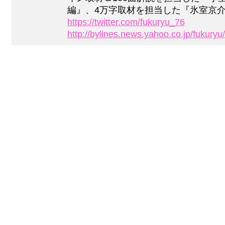
編』、4万字取材を担当した『氷室京
https://twitter.com/fukuryu_76
http://bylines.news.yahoo.co.jp/fukuryu/