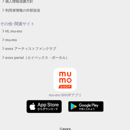
個人情報保護方針
利用者情報の外部送信
その他･関連サイト
Hi, mu-mo
mu-mo
avex アーティストファンクラブ
avex portal（エイベックス・ポータル）
mu-mo SHOPアプリ
©avex