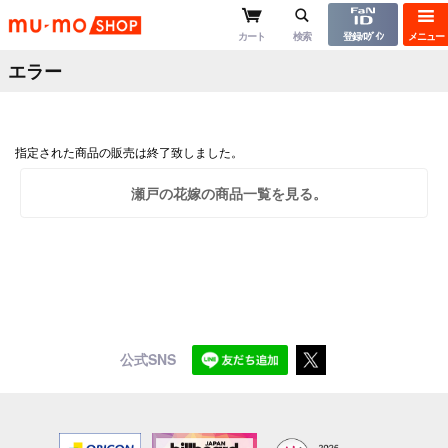
mu-moショップ
カート
検索
登録/ﾛｸﾞｲﾝ
メニュー
エラー
指定された商品の販売は終了致しました。
瀬戸の花嫁の商品一覧を見る。
公式SNS