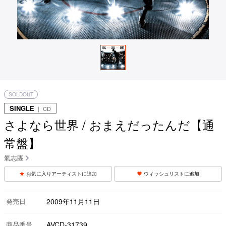
SOLDOUT
SINGLE
｜ CD
さよなら世界 / おまえだったんだ【通
常盤】
氣志團
お気に入りアーティストに追加
ウィッシュリストに追加
発売日
2009年11月11日
商品番号
AVCD-31739