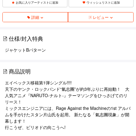
お気に入りアーティストに追加
ウィッシュリストに追加
詳細
レビュー
仕様/封入特典
ジャケットBパターン
商品説明
エイベックス移籍第1弾シングル!!!!
天下のヤンク・ロックバンド“氣志團”が約3年ぶりに再始動！ 大
人気アニメ『NARUTO-ナルト-』テーマソングをひっさげてのリ
リース！
ミックスエンジニアには、Rage Against the Machineの1st アルバ
ムを手がけたスタン片山氏を起用。 新たなる「氣志團現象」が開
幕します！
行こうぜ、ピリオドの向こうへ!