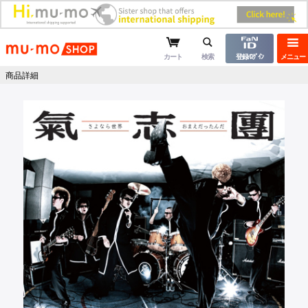
mu-moショップ
カート
検索
登録/ﾛｸﾞｲﾝ
メニュー
商品詳細