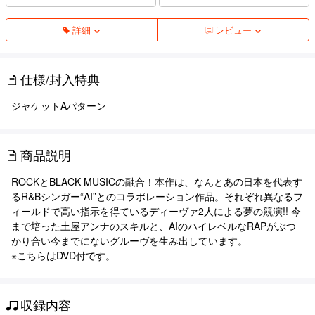
詳細
レビュー
仕様/封入特典
ジャケットAパターン
商品説明
ROCKとBLACK MUSICの融合！本作は、なんとあの日本を代表す
るR&Bシンガー“AI”とのコラボレーション作品。それぞれ異なるフ
ィールドで高い指示を得ているディーヴァ2人による夢の競演!! 今
まで培った土屋アンナのスキルと、AIのハイレベルなRAPがぶつ
かり合い今までにないグルーヴを生み出しています。
※こちらはDVD付です。
収録内容