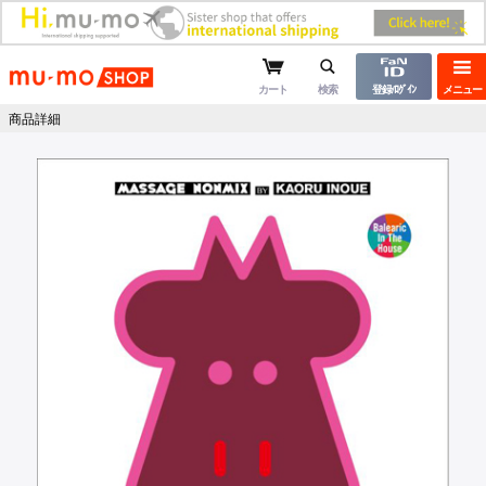
mu-moショップ
カート
検索
登録/ﾛｸﾞｲﾝ
メニュー
商品詳細