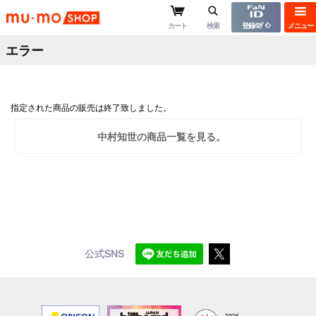
mu-moショップ
カート
検索
登録/ﾛｸﾞｲﾝ
メニュー
エラー
指定された商品の販売は終了致しました。
中村知世の商品一覧を見る。
公式SNS