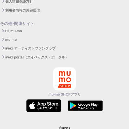
個人情報保護方針
利用者情報の外部送信
その他･関連サイト
Hi, mu-mo
mu-mo
avex アーティストファンクラブ
avex portal（エイベックス・ポータル）
mu-mo SHOPアプリ
©avex