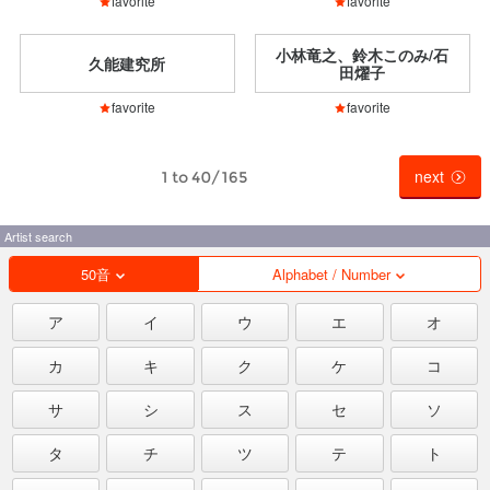
favorite
favorite
小林竜之、鈴木このみ/石
久能建究所
田燿子
favorite
favorite
next
1 to 40/165
Artist search
50音
Alphabet / Number
ア
イ
ウ
エ
オ
カ
キ
ク
ケ
コ
サ
シ
ス
セ
ソ
タ
チ
ツ
テ
ト