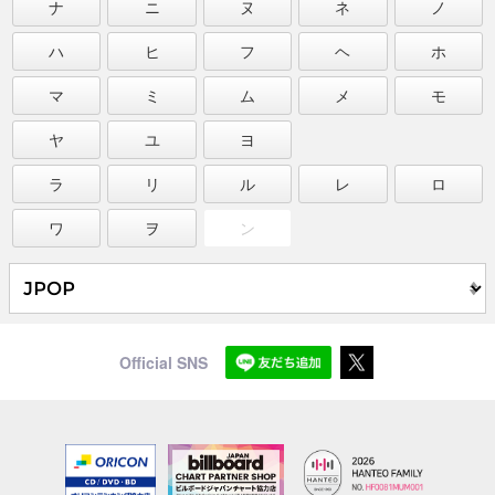
ナ
ニ
ヌ
ネ
ノ
ハ
ヒ
フ
ヘ
ホ
マ
ミ
ム
メ
モ
ヤ
ユ
ヨ
ラ
リ
ル
レ
ロ
ワ
ヲ
ン
Official SNS