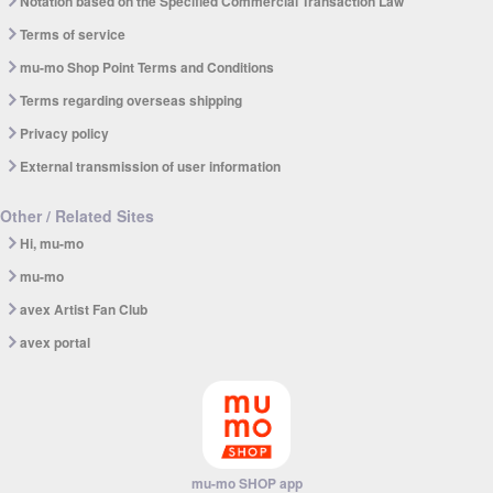
Notation based on the Specified Commercial Transaction Law
Terms of service
mu-mo Shop Point Terms and Conditions
Terms regarding overseas shipping
Privacy policy
External transmission of user information
Other / Related Sites
Hi, mu-mo
mu-mo
avex Artist Fan Club
avex portal
mu-mo SHOP app