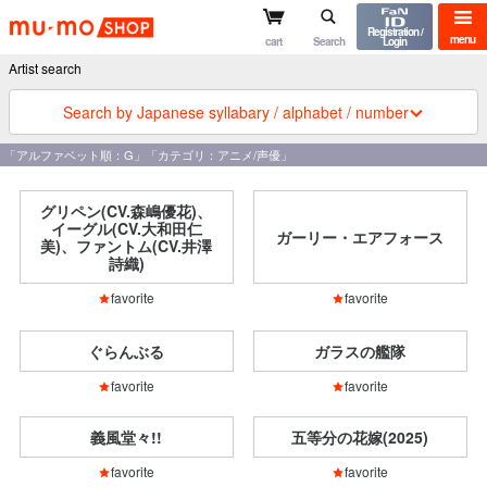
mu-mo shop
Registration /
menu
cart
Search
Login
Artist search
Search by Japanese syllabary / alphabet / number
「アルファベット順：G」「カテゴリ：アニメ/声優」
グリペン(CV.森嶋優花)、
イーグル(CV.大和田仁
ガーリー・エアフォース
美)、ファントム(CV.井澤
詩織)
favorite
favorite
ぐらんぶる
ガラスの艦隊
favorite
favorite
義風堂々!!
五等分の花嫁(2025)
favorite
favorite